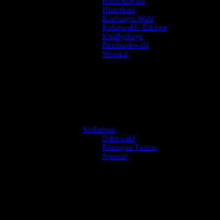
Habichtswald
Hinterland
Kaufunger Wald
Kellerwald / Edersee
Knüllgebirge
Reinhardswald
Werratal
Südhessen
Odenwald
Rheingau/Taunus
Spessart