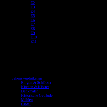
E2
E3
E4
E5
E6
E7
E8
E9
E10
E11
Sehenswürdigkeiten
Burgen & Schlösser
Kirchen & Klöster
Denkmäler
Historische Gebäude
Mühlen
Gipfel