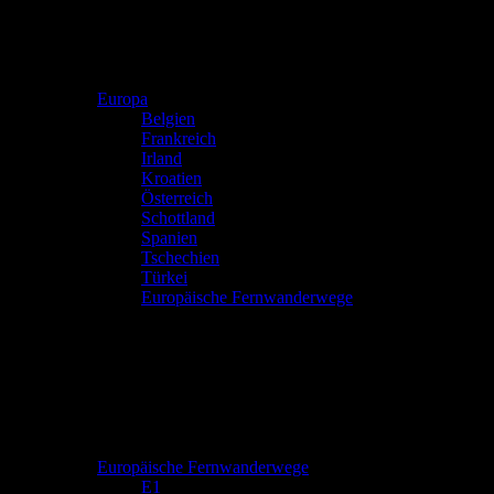
Europa
Belgien
Frankreich
Irland
Kroatien
Österreich
Schottland
Spanien
Tschechien
Türkei
Europäische Fernwanderwege
Europäische Fernwanderwege
E1