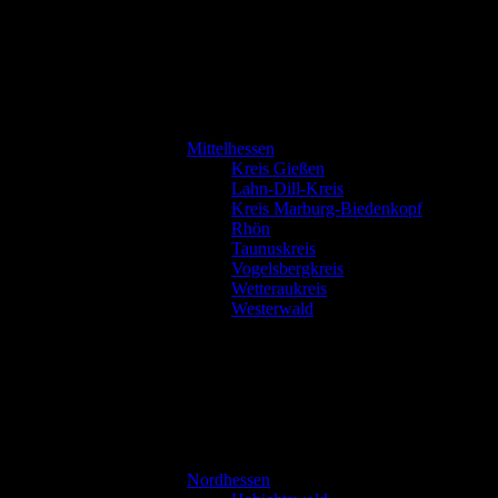
Mittelhessen
Kreis Gießen
Lahn-Dill-Kreis
Kreis Marburg-Biedenkopf
Rhön
Taunuskreis
Vogelsbergkreis
Wetteraukreis
Westerwald
Nordhessen