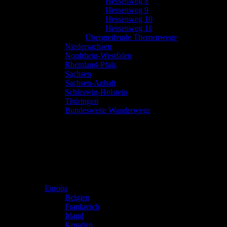
Hessenweg 8
Hessenweg 9
Hessenweg 10
Hessenweg 11
Übergreifende Themenwege
Niedersachsen
Nordrhein-Westfalen
Rheinland-Pfalz
Sachsen
Sachsen-Anhalt
Schleswig-Holstein
Thüringen
Bundesweite Wanderwege
Europa
Belgien
Frankreich
Irland
Kroatien