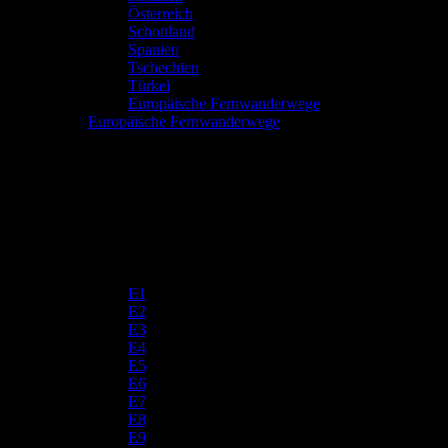
Österreich
Schottland
Spanien
Tschechien
Türkei
Europäische Fernwanderwege
Europäische Fernwanderwege
E1
E2
E3
E4
E5
E6
E7
E8
E9