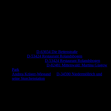
Neueste Kommentare
Jutta Pallutz
zu
D-63654 Die Bettenstraße
Heide
zu
D-53424 Restaurant Rolandsbogen
Baumung, Ulrich
zu
D-53424 Restaurant Rolandsbogen
Körner Peter Josef
zu
D-82481 Mittenwald: Martina Glagow
Park
Andrea Krüger-Wiegand
zu
D-34590 Niedermöllrich und
seine Storchenstation
Anzeige (Amazon)