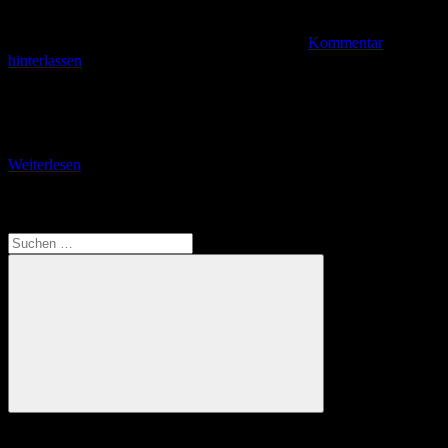
Kommentar
hinterlassen
Teil 1: Aufstieg zum Paulinenturm Es ist eine Tour für
konditionsstarke Wanderer. Auf Seite 246 im „Tourenheft“ findet
man folgende Tourdaten: Strecke 25,6 Kilometer, Aufstieg
Weiterlesen
Translate
Suchen
nach:
Suchen
Anzeige