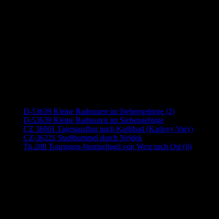
Neueste Beiträge
D-53639 Kleine Radtouren im Siebengebirge (2)
D-53639 Kleine Radtouren im Siebengebirge
CZ 36001 Tagesausflug nach Karlsbad (Karlovy Vary)
CZ-36221 Stadtbummel durch Nejdek
Th-288 Touringen-Stempeljagd von West nach Ost (6)
Anzeige (Amazon)