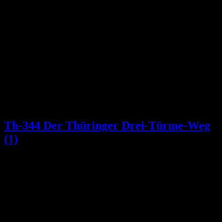
Schlagwort:
Erbgroßherzogin Pauline
von Sachsen-Weimar-Eisenach
Th-344 Der Thüringer Drei-Türme-Weg
(1)