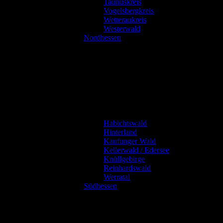
Taunuskreis
Vogelsbergkreis
Wetteraukreis
Westerwald
Nordhessen
Habichtswald
Hinterland
Kaufunger Wald
Kellerwald / Edersee
Knüllgebirge
Reinhardswald
Werratal
Südhessen