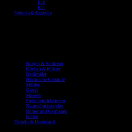
E10
E11
Sehenswürdigkeiten
Burgen & Schlösser
Kirchen & Klöster
Denkmäler
Historische Gebäude
Mühlen
Gipfel
Museen
Freizeiteinrichtungen
Naturschutzprojekte
Römer und Germanen
Kelten
Einkehr & Unterkunft