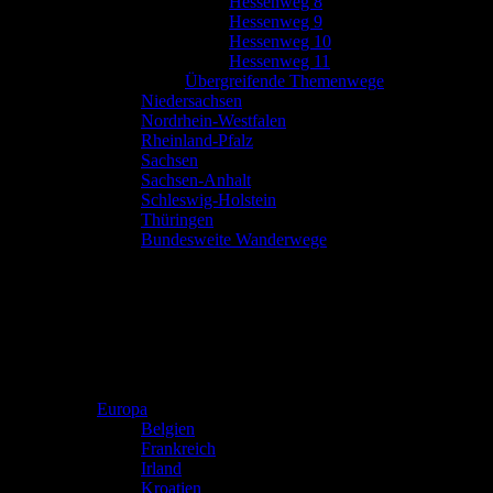
Hessenweg 8
Hessenweg 9
Hessenweg 10
Hessenweg 11
Übergreifende Themenwege
Niedersachsen
Nordrhein-Westfalen
Rheinland-Pfalz
Sachsen
Sachsen-Anhalt
Schleswig-Holstein
Thüringen
Bundesweite Wanderwege
Europa
Belgien
Frankreich
Irland
Kroatien