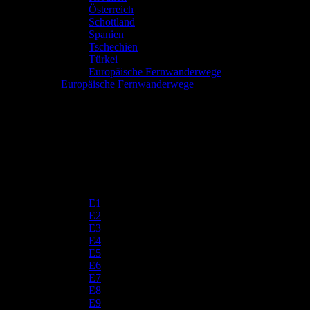
Österreich
Schottland
Spanien
Tschechien
Türkei
Europäische Fernwanderwege
Europäische Fernwanderwege
E1
E2
E3
E4
E5
E6
E7
E8
E9