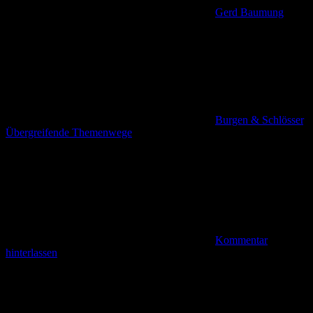
Gerd Baumung
Burgen & Schlösser
,
Übergreifende Themenwege
Kommentar
hinterlassen
Von Asbach zum Schloss Eichhof (2,3 km)