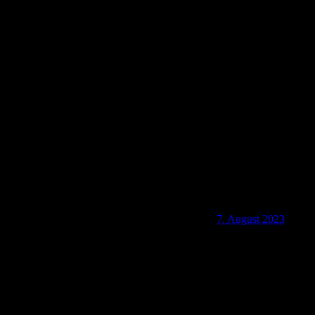
1521 Auf dem Lutherweg (HEF 08)
7. August 2023