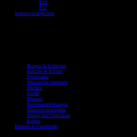
E10
E11
Sehenswürdigkeiten
Burgen & Schlösser
Kirchen & Klöster
Denkmäler
Historische Gebäude
Mühlen
Gipfel
Museen
Freizeiteinrichtungen
Naturschutzprojekte
Römer und Germanen
Kelten
Einkehr & Unterkunft