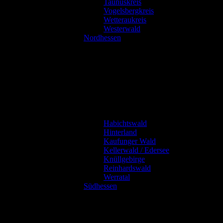
Taunuskreis
Vogelsbergkreis
Wetteraukreis
Westerwald
Nordhessen
Habichtswald
Hinterland
Kaufunger Wald
Kellerwald / Edersee
Knüllgebirge
Reinhardswald
Werratal
Südhessen