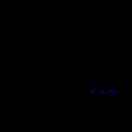
2022 Zweite Erkundungswanderung in Nonnenroth
20. Juni 2022