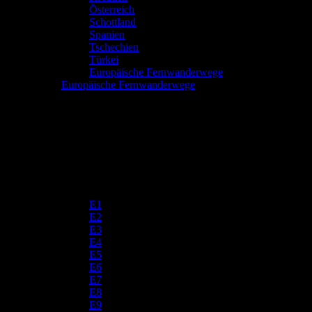
Österreich
Schottland
Spanien
Tschechien
Türkei
Europäische Fernwanderwege
Europäische Fernwanderwege
E1
E2
E3
E4
E5
E6
E7
E8
E9