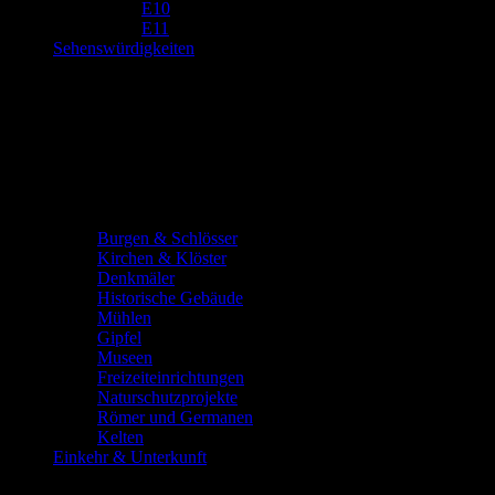
E10
E11
Sehenswürdigkeiten
Burgen & Schlösser
Kirchen & Klöster
Denkmäler
Historische Gebäude
Mühlen
Gipfel
Museen
Freizeiteinrichtungen
Naturschutzprojekte
Römer und Germanen
Kelten
Einkehr & Unterkunft