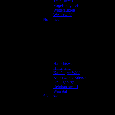
Taunuskreis
Vogelsbergkreis
Wetteraukreis
Westerwald
Nordhessen
Habichtswald
Hinterland
Kaufunger Wald
Kellerwald / Edersee
Knüllgebirge
Reinhardswald
Werratal
Südhessen