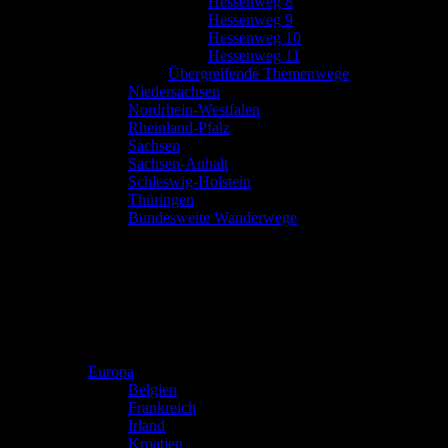
Hessenweg 8
Hessenweg 9
Hessenweg 10
Hessenweg 11
Übergreifende Themenwege
Niedersachsen
Nordrhein-Westfalen
Rheinland-Pfalz
Sachsen
Sachsen-Anhalt
Schleswig-Holstein
Thüringen
Bundesweite Wanderwege
Europa
Belgien
Frankreich
Irland
Kroatien