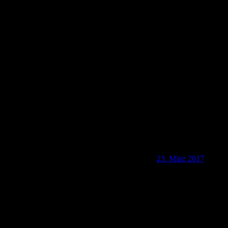
CZ-40417 Am Ufer der Kamnitz (Kamenice)
23. März 2017