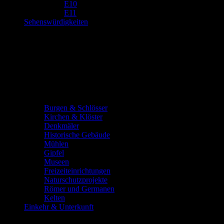
E10
E11
Sehenswürdigkeiten
Burgen & Schlösser
Kirchen & Klöster
Denkmäler
Historische Gebäude
Mühlen
Gipfel
Museen
Freizeiteinrichtungen
Naturschutzprojekte
Römer und Germanen
Kelten
Einkehr & Unterkunft