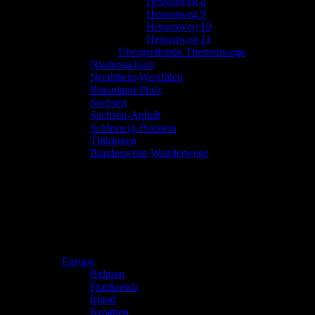
Hessenweg 8
Hessenweg 9
Hessenweg 10
Hessenweg 11
Übergreifende Themenwege
Niedersachsen
Nordrhein-Westfalen
Rheinland-Pfalz
Sachsen
Sachsen-Anhalt
Schleswig-Holstein
Thüringen
Bundesweite Wanderwege
Europa
Belgien
Frankreich
Irland
Kroatien