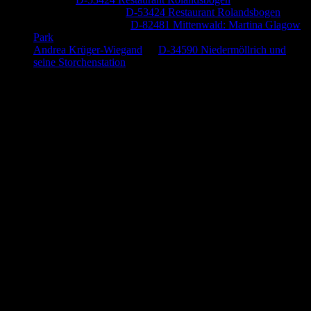
Baumung, Ulrich
zu
D-53424 Restaurant Rolandsbogen
Körner Peter Josef
zu
D-82481 Mittenwald: Martina Glagow
Park
Andrea Krüger-Wiegand
zu
D-34590 Niedermöllrich und
seine Storchenstation
Anzeige (Amazon)