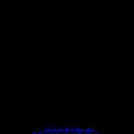
Neueste Kommentare
Jutta Pallutz
zu
D-63654 Die Bettenstraße
Heide
zu
D-53424 Restaurant Rolandsbogen