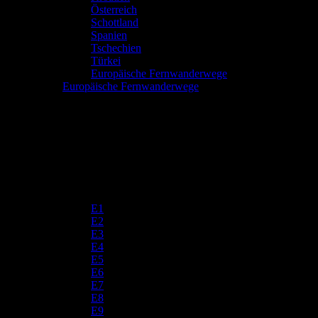
Österreich
Schottland
Spanien
Tschechien
Türkei
Europäische Fernwanderwege
Europäische Fernwanderwege
E1
E2
E3
E4
E5
E6
E7
E8
E9