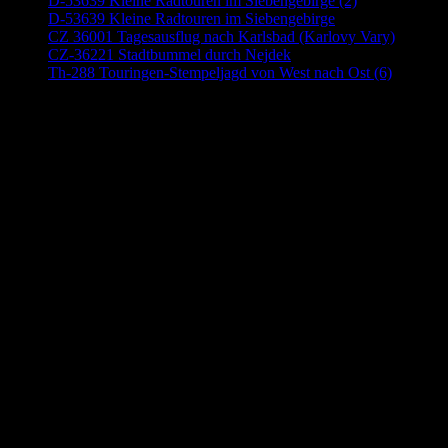
D-53639 Kleine Radtouren im Siebengebirge (2)
D-53639 Kleine Radtouren im Siebengebirge
CZ 36001 Tagesausflug nach Karlsbad (Karlovy Vary)
CZ-36221 Stadtbummel durch Nejdek
Th-288 Touringen-Stempeljagd von West nach Ost (6)
Anzeige (Amazon)