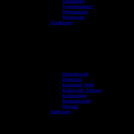
Taunuskreis
Vogelsbergkreis
Wetteraukreis
Westerwald
Nordhessen
Habichtswald
Hinterland
Kaufunger Wald
Kellerwald / Edersee
Knüllgebirge
Reinhardswald
Werratal
Südhessen