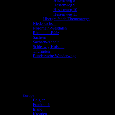
Hessenweg 8
Hessenweg 9
Hessenweg 10
Hessenweg 11
Übergreifende Themenwege
Niedersachsen
Nordrhein-Westfalen
Rheinland-Pfalz
Sachsen
Sachsen-Anhalt
Schleswig-Holstein
Thüringen
Bundesweite Wanderwege
Europa
Belgien
Frankreich
Irland
Kroatien