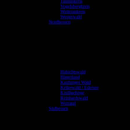
Taunuskreis
Vogelsbergkreis
Wetteraukreis
Westerwald
Nordhessen
Habichtswald
Hinterland
Kaufunger Wald
Kellerwald / Edersee
Knüllgebirge
Reinhardswald
Werratal
Südhessen