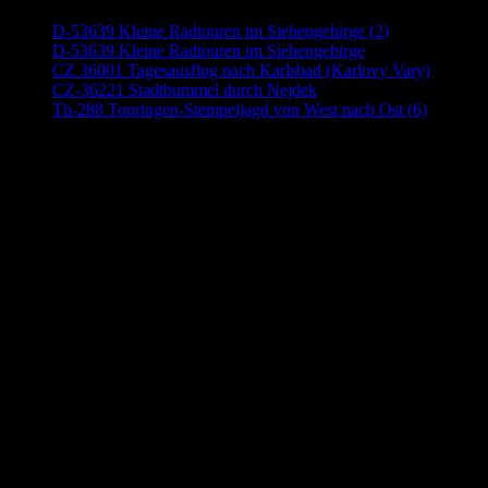
D-53639 Kleine Radtouren im Siebengebirge (2)
D-53639 Kleine Radtouren im Siebengebirge
CZ 36001 Tagesausflug nach Karlsbad (Karlovy Vary)
CZ-36221 Stadtbummel durch Nejdek
Th-288 Touringen-Stempeljagd von West nach Ost (6)
Anzeige (Amazon)