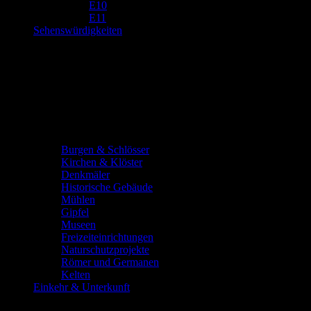
E10
E11
Sehenswürdigkeiten
Burgen & Schlösser
Kirchen & Klöster
Denkmäler
Historische Gebäude
Mühlen
Gipfel
Museen
Freizeiteinrichtungen
Naturschutzprojekte
Römer und Germanen
Kelten
Einkehr & Unterkunft