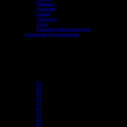
Österreich
Schottland
Spanien
Tschechien
Türkei
Europäische Fernwanderwege
Europäische Fernwanderwege
E1
E2
E3
E4
E5
E6
E7
E8
E9