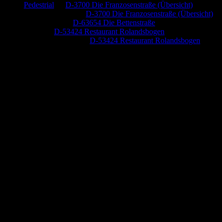
Pedestrial
zu
D-3700 Die Franzosenstraße (Übersicht)
Dr. Peter Nabitz
zu
D-3700 Die Franzosenstraße (Übersicht)
Jutta Pallutz
zu
D-63654 Die Bettenstraße
Heide
zu
D-53424 Restaurant Rolandsbogen
Baumung, Ulrich
zu
D-53424 Restaurant Rolandsbogen
Anzeige (Amazon)