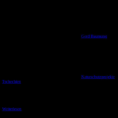
Gerd Baumung
Naturschutzprojekte
,
Tschechien
Wissenswertes zu einem kleinen böhmischen Gewässer In Hrnesko
(Herrnskretschen) mündet das Flüsschen Kamnitz in die Elbe
(Labe). Der E 3 folgt ihrem Lauf nur bis
Weiterlesen