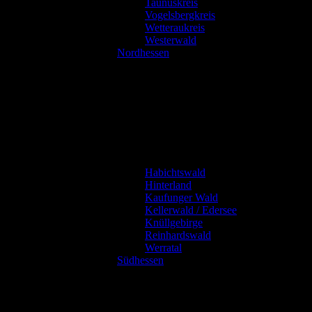
Taunuskreis
Vogelsbergkreis
Wetteraukreis
Westerwald
Nordhessen
Habichtswald
Hinterland
Kaufunger Wald
Kellerwald / Edersee
Knüllgebirge
Reinhardswald
Werratal
Südhessen