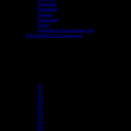
Österreich
Schottland
Spanien
Tschechien
Türkei
Europäische Fernwanderwege
Europäische Fernwanderwege
E1
E2
E3
E4
E5
E6
E7
E8
E9