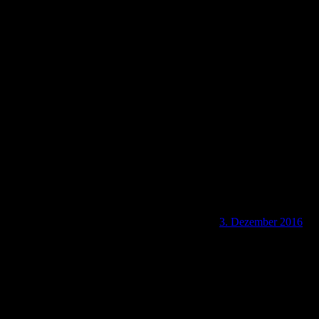
D-72160 Horber Rathaus mit Wachthaus
3. Dezember 2016