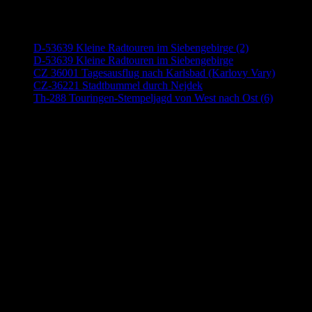
Neueste Beiträge
D-53639 Kleine Radtouren im Siebengebirge (2)
D-53639 Kleine Radtouren im Siebengebirge
CZ 36001 Tagesausflug nach Karlsbad (Karlovy Vary)
CZ-36221 Stadtbummel durch Nejdek
Th-288 Touringen-Stempeljagd von West nach Ost (6)
Anzeige (Amazon)