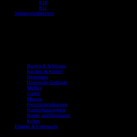
E10
E11
Sehenswürdigkeiten
Burgen & Schlösser
Kirchen & Klöster
Denkmäler
Historische Gebäude
Mühlen
Gipfel
Museen
Freizeiteinrichtungen
Naturschutzprojekte
Römer und Germanen
Kelten
Einkehr & Unterkunft