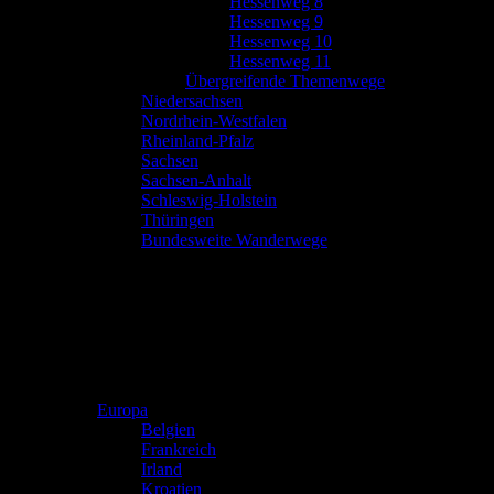
Hessenweg 8
Hessenweg 9
Hessenweg 10
Hessenweg 11
Übergreifende Themenwege
Niedersachsen
Nordrhein-Westfalen
Rheinland-Pfalz
Sachsen
Sachsen-Anhalt
Schleswig-Holstein
Thüringen
Bundesweite Wanderwege
Europa
Belgien
Frankreich
Irland
Kroatien