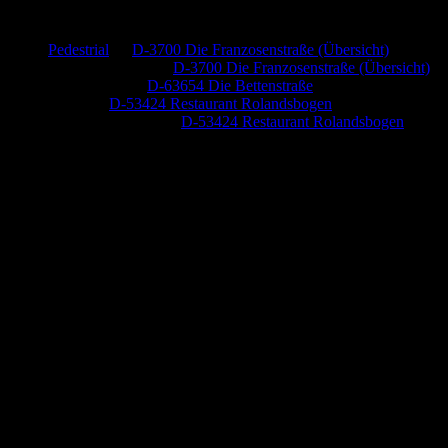
Neueste Kommentare
Pedestrial
zu
D-3700 Die Franzosenstraße (Übersicht)
Dr. Peter Nabitz
zu
D-3700 Die Franzosenstraße (Übersicht)
Jutta Pallutz
zu
D-63654 Die Bettenstraße
Heide
zu
D-53424 Restaurant Rolandsbogen
Baumung, Ulrich
zu
D-53424 Restaurant Rolandsbogen
Anzeige (Amazon)