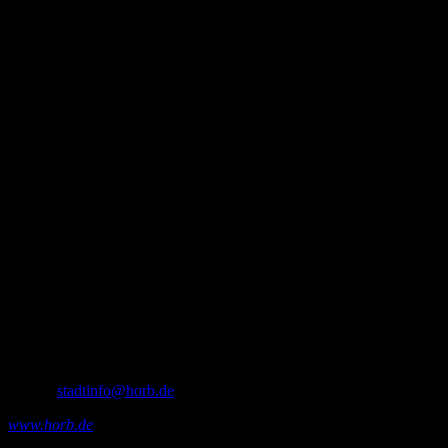
Kultur- und Museumsverein restauriert werden“. Zitat Ende
Genaue Informationen gibt es bei:
Stadtinformation Horb a. N. (Direkt neben Rathaus)
Marktplatz 12
72160 Horb am Neckar
Tel. 07451-901-224 oder -231
e-Mail:
stadtinfo@horb.de
www.horb.de