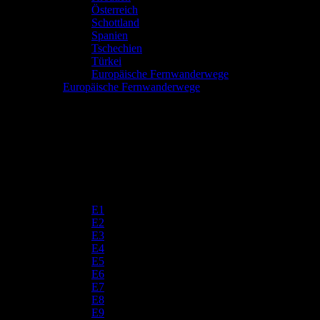
Österreich
Schottland
Spanien
Tschechien
Türkei
Europäische Fernwanderwege
Europäische Fernwanderwege
E1
E2
E3
E4
E5
E6
E7
E8
E9