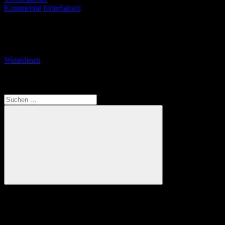
Kommentar hinterlassen
Auf den Spuren der Römer am Mittelrhein Nicht das schon etwas
veraltete Prospekt der Wanderfreunde Bendorf, sondern der Beruf
hat mich auf die „Spuren der
Weiterlesen
Translate
Suchen
nach:
Suchen
Anzeige