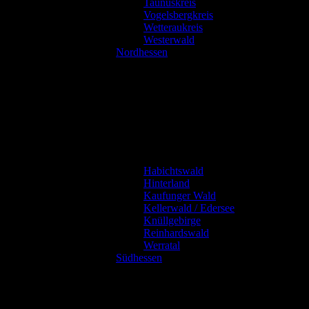
Taunuskreis
Vogelsbergkreis
Wetteraukreis
Westerwald
Nordhessen
Habichtswald
Hinterland
Kaufunger Wald
Kellerwald / Edersee
Knüllgebirge
Reinhardswald
Werratal
Südhessen