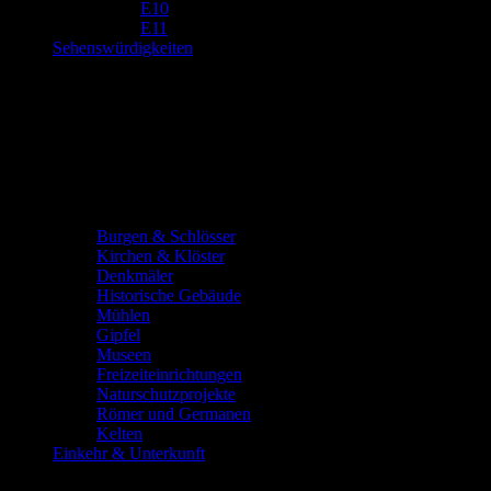
E10
E11
Sehenswürdigkeiten
Burgen & Schlösser
Kirchen & Klöster
Denkmäler
Historische Gebäude
Mühlen
Gipfel
Museen
Freizeiteinrichtungen
Naturschutzprojekte
Römer und Germanen
Kelten
Einkehr & Unterkunft