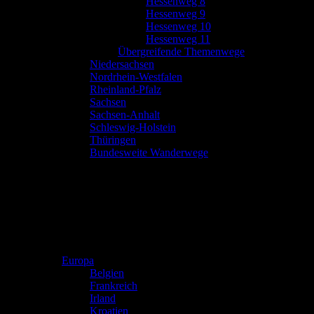
Hessenweg 8
Hessenweg 9
Hessenweg 10
Hessenweg 11
Übergreifende Themenwege
Niedersachsen
Nordrhein-Westfalen
Rheinland-Pfalz
Sachsen
Sachsen-Anhalt
Schleswig-Holstein
Thüringen
Bundesweite Wanderwege
Europa
Belgien
Frankreich
Irland
Kroatien