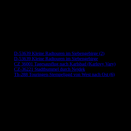
Neueste Beiträge
D-53639 Kleine Radtouren im Siebengebirge (2)
D-53639 Kleine Radtouren im Siebengebirge
CZ 36001 Tagesausflug nach Karlsbad (Karlovy Vary)
CZ-36221 Stadtbummel durch Nejdek
Th-288 Touringen-Stempeljagd von West nach Ost (6)
Anzeige (Amazon)