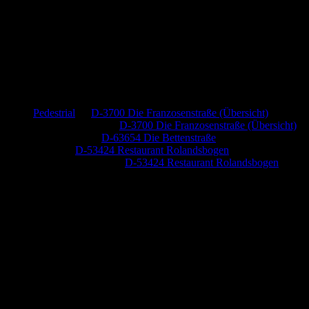
Neueste Kommentare
Pedestrial
zu
D-3700 Die Franzosenstraße (Übersicht)
Dr. Peter Nabitz
zu
D-3700 Die Franzosenstraße (Übersicht)
Jutta Pallutz
zu
D-63654 Die Bettenstraße
Heide
zu
D-53424 Restaurant Rolandsbogen
Baumung, Ulrich
zu
D-53424 Restaurant Rolandsbogen
Anzeige (Amazon)