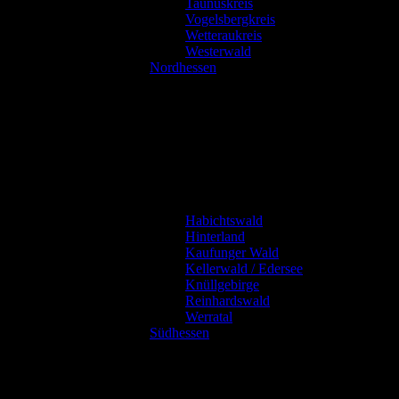
Taunuskreis
Vogelsbergkreis
Wetteraukreis
Westerwald
Nordhessen
Habichtswald
Hinterland
Kaufunger Wald
Kellerwald / Edersee
Knüllgebirge
Reinhardswald
Werratal
Südhessen