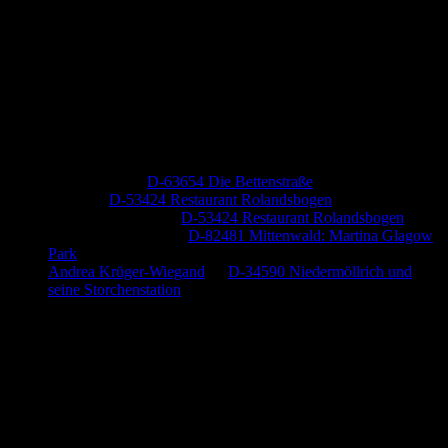
Neueste Kommentare
Jutta Pallutz
zu
D-63654 Die Bettenstraße
Heide
zu
D-53424 Restaurant Rolandsbogen
Baumung, Ulrich
zu
D-53424 Restaurant Rolandsbogen
Körner Peter Josef
zu
D-82481 Mittenwald: Martina Glagow
Park
Andrea Krüger-Wiegand
zu
D-34590 Niedermöllrich und
seine Storchenstation
Anzeige (Amazon)