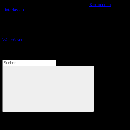
Kommentar
hinterlassen
80 Wanderer trotzten dem Regenwetter Trotz dunkler Regenwolken
nahmen im September 2022 genau 80 Personen am Gau-Wandertag
des Turngaus Mittelhessen in Eberstadt teil. Der Turn-
Weiterlesen
Translate
Suchen
nach:
Suchen
Anzeige