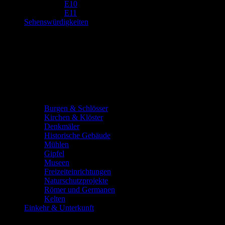
E10
E11
Sehenswürdigkeiten
Burgen & Schlösser
Kirchen & Klöster
Denkmäler
Historische Gebäude
Mühlen
Gipfel
Museen
Freizeiteinrichtungen
Naturschutzprojekte
Römer und Germanen
Kelten
Einkehr & Unterkunft