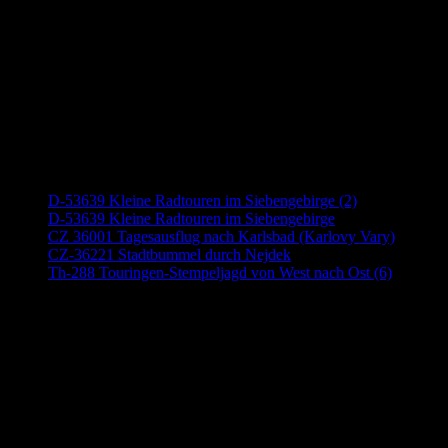
Neueste Beiträge
D-53639 Kleine Radtouren im Siebengebirge (2)
D-53639 Kleine Radtouren im Siebengebirge
CZ 36001 Tagesausflug nach Karlsbad (Karlovy Vary)
CZ-36221 Stadtbummel durch Nejdek
Th-288 Touringen-Stempeljagd von West nach Ost (6)
Anzeige (Amazon)