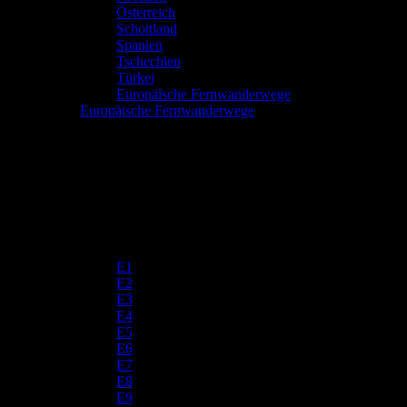
Österreich
Schottland
Spanien
Tschechien
Türkei
Europäische Fernwanderwege
Europäische Fernwanderwege
E1
E2
E3
E4
E5
E6
E7
E8
E9