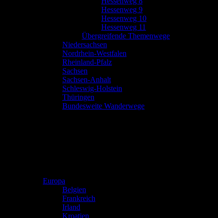
Hessenweg 8
Hessenweg 9
Hessenweg 10
Hessenweg 11
Übergreifende Themenwege
Niedersachsen
Nordrhein-Westfalen
Rheinland-Pfalz
Sachsen
Sachsen-Anhalt
Schleswig-Holstein
Thüringen
Bundesweite Wanderwege
Europa
Belgien
Frankreich
Irland
Kroatien