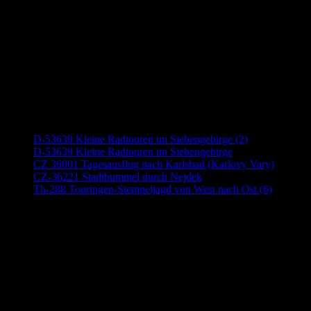
Neueste Beiträge
D-53639 Kleine Radtouren im Siebengebirge (2)
D-53639 Kleine Radtouren im Siebengebirge
CZ 36001 Tagesausflug nach Karlsbad (Karlovy Vary)
CZ-36221 Stadtbummel durch Nejdek
Th-288 Touringen-Stempeljagd von West nach Ost (6)
Anzeige (Amazon)