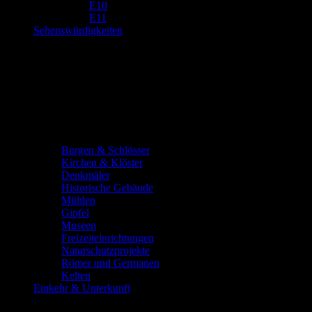
E10
E11
Sehenswürdigkeiten
Burgen & Schlösser
Kirchen & Klöster
Denkmäler
Historische Gebäude
Mühlen
Gipfel
Museen
Freizeiteinrichtungen
Naturschutzprojekte
Römer und Germanen
Kelten
Einkehr & Unterkunft