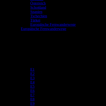
Österreich
Schottland
Spanien
Tschechien
Türkei
Europäische Fernwanderwege
Europäische Fernwanderwege
E1
E2
E3
E4
E5
E6
E7
E8
E9