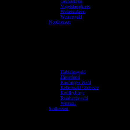
Taunuskreis
Vogelsbergkreis
Wetteraukreis
Westerwald
Nordhessen
Habichtswald
Hinterland
Kaufunger Wald
Kellerwald / Edersee
Knüllgebirge
Reinhardswald
Werratal
Südhessen