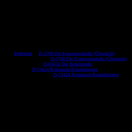
Neueste Kommentare
Pedestrial
zu
D-3700 Die Franzosenstraße (Übersicht)
Dr. Peter Nabitz
zu
D-3700 Die Franzosenstraße (Übersicht)
Jutta Pallutz
zu
D-63654 Die Bettenstraße
Heide
zu
D-53424 Restaurant Rolandsbogen
Baumung, Ulrich
zu
D-53424 Restaurant Rolandsbogen
Anzeige (Amazon)