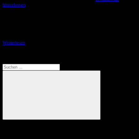
hinterlassen
1031 Wanderer bei drei Veranstaltungen in drei Landkreisen –
Gründungsmitglieder geehrt Langenhain-Ziegenberg. Auf ein
arbeitsreiches Jahr konnte der Hungener Verein „Kleine Wanderwelt
– Arbeitskreis Mittelhessen“
Weiterlesen
Translate
Suchen
nach:
Suchen
Anzeige