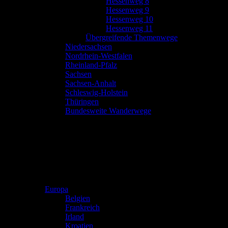
Hessenweg 8
Hessenweg 9
Hessenweg 10
Hessenweg 11
Übergreifende Themenwege
Niedersachsen
Nordrhein-Westfalen
Rheinland-Pfalz
Sachsen
Sachsen-Anhalt
Schleswig-Holstein
Thüringen
Bundesweite Wanderwege
Europa
Belgien
Frankreich
Irland
Kroatien