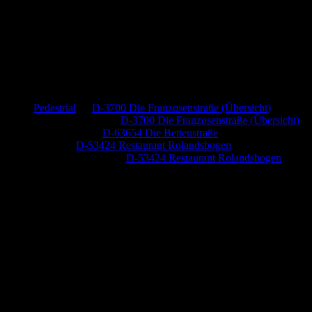
Neueste Kommentare
Pedestrial
zu
D-3700 Die Franzosenstraße (Übersicht)
Dr. Peter Nabitz
zu
D-3700 Die Franzosenstraße (Übersicht)
Jutta Pallutz
zu
D-63654 Die Bettenstraße
Heide
zu
D-53424 Restaurant Rolandsbogen
Baumung, Ulrich
zu
D-53424 Restaurant Rolandsbogen
Anzeige (Amazon)