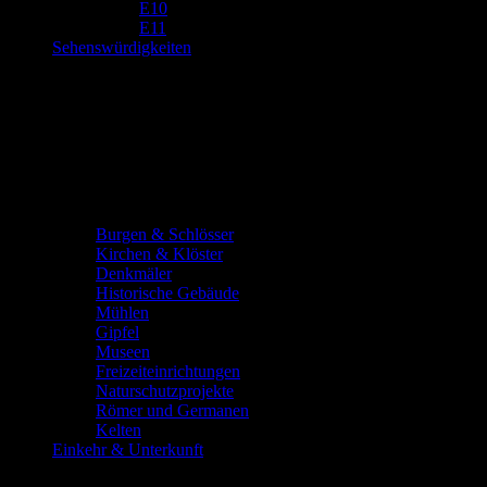
E10
E11
Sehenswürdigkeiten
Burgen & Schlösser
Kirchen & Klöster
Denkmäler
Historische Gebäude
Mühlen
Gipfel
Museen
Freizeiteinrichtungen
Naturschutzprojekte
Römer und Germanen
Kelten
Einkehr & Unterkunft