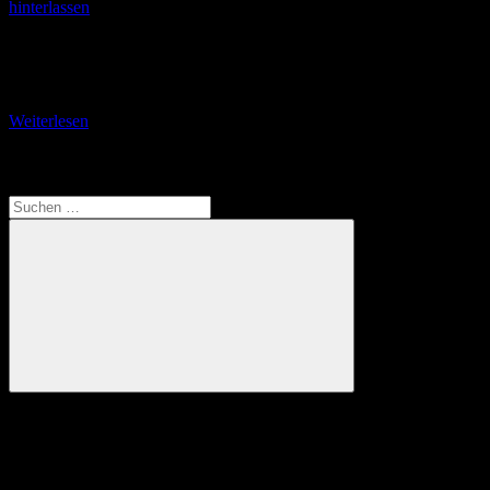
hinterlassen
Hessenweg Nr. 11 – Der Brüder Grimm-Weg Abschnitt 2: Vom
Gasthaus Frohnbügel nach Horbach Der zweite Abschnitt des
Hessenweges 11 verläuft auf dem Wanderweg Nr.
Weiterlesen
Translate
Suchen
nach:
Suchen
Anzeige