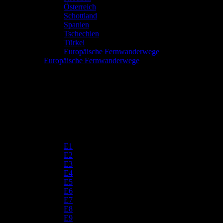
Österreich
Schottland
Spanien
Tschechien
Türkei
Europäische Fernwanderwege
Europäische Fernwanderwege
E1
E2
E3
E4
E5
E6
E7
E8
E9