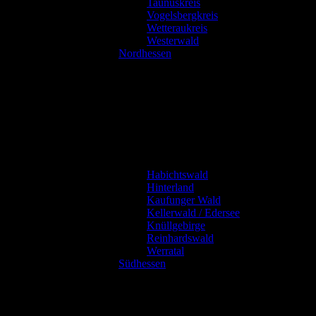
Taunuskreis
Vogelsbergkreis
Wetteraukreis
Westerwald
Nordhessen
Habichtswald
Hinterland
Kaufunger Wald
Kellerwald / Edersee
Knüllgebirge
Reinhardswald
Werratal
Südhessen