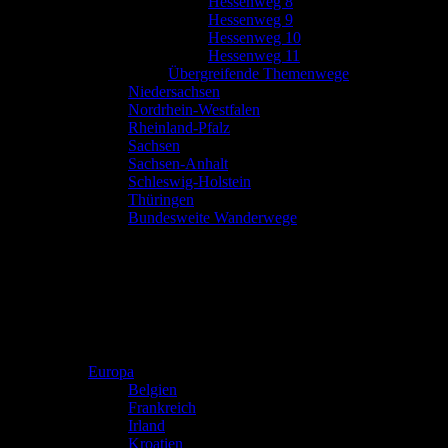
Hessenweg 8
Hessenweg 9
Hessenweg 10
Hessenweg 11
Übergreifende Themenwege
Niedersachsen
Nordrhein-Westfalen
Rheinland-Pfalz
Sachsen
Sachsen-Anhalt
Schleswig-Holstein
Thüringen
Bundesweite Wanderwege
Europa
Belgien
Frankreich
Irland
Kroatien