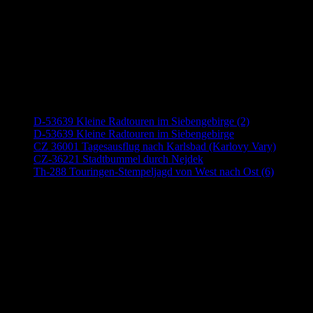
Neueste Beiträge
D-53639 Kleine Radtouren im Siebengebirge (2)
D-53639 Kleine Radtouren im Siebengebirge
CZ 36001 Tagesausflug nach Karlsbad (Karlovy Vary)
CZ-36221 Stadtbummel durch Nejdek
Th-288 Touringen-Stempeljagd von West nach Ost (6)
Anzeige (Amazon)