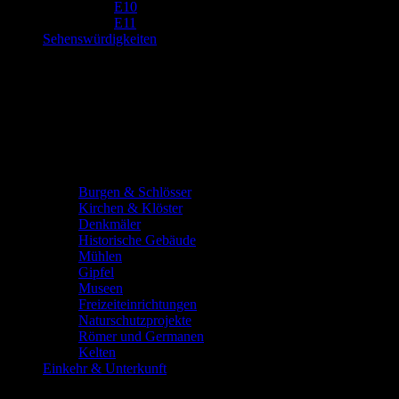
E10
E11
Sehenswürdigkeiten
Burgen & Schlösser
Kirchen & Klöster
Denkmäler
Historische Gebäude
Mühlen
Gipfel
Museen
Freizeiteinrichtungen
Naturschutzprojekte
Römer und Germanen
Kelten
Einkehr & Unterkunft