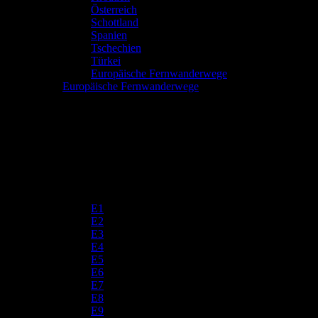
Österreich
Schottland
Spanien
Tschechien
Türkei
Europäische Fernwanderwege
Europäische Fernwanderwege
E1
E2
E3
E4
E5
E6
E7
E8
E9