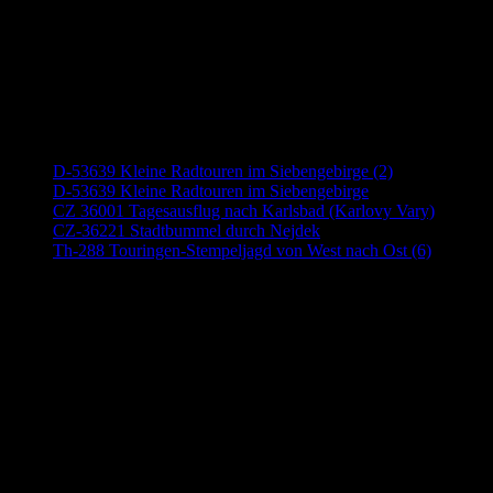
Neueste Beiträge
D-53639 Kleine Radtouren im Siebengebirge (2)
D-53639 Kleine Radtouren im Siebengebirge
CZ 36001 Tagesausflug nach Karlsbad (Karlovy Vary)
CZ-36221 Stadtbummel durch Nejdek
Th-288 Touringen-Stempeljagd von West nach Ost (6)
Anzeige (Amazon)