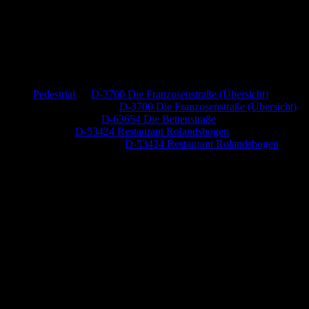
Neueste Kommentare
Pedestrial
zu
D-3700 Die Franzosenstraße (Übersicht)
Dr. Peter Nabitz
zu
D-3700 Die Franzosenstraße (Übersicht)
Jutta Pallutz
zu
D-63654 Die Bettenstraße
Heide
zu
D-53424 Restaurant Rolandsbogen
Baumung, Ulrich
zu
D-53424 Restaurant Rolandsbogen
Anzeige (Amazon)