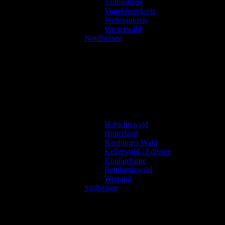
Taunuskreis
Vogelsbergkreis
Wetteraukreis
Westerwald
Nordhessen
Habichtswald
Hinterland
Kaufunger Wald
Kellerwald / Edersee
Knüllgebirge
Reinhardswald
Werratal
Südhessen