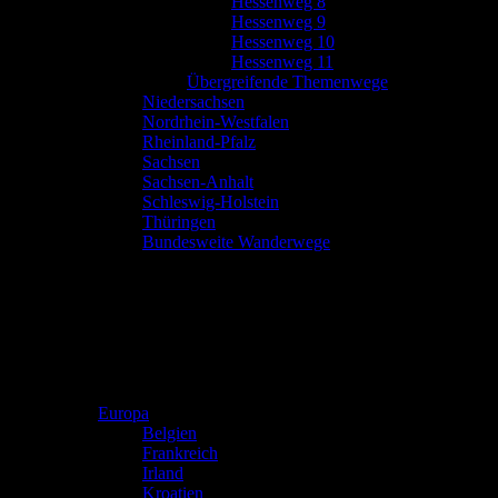
Hessenweg 8
Hessenweg 9
Hessenweg 10
Hessenweg 11
Übergreifende Themenwege
Niedersachsen
Nordrhein-Westfalen
Rheinland-Pfalz
Sachsen
Sachsen-Anhalt
Schleswig-Holstein
Thüringen
Bundesweite Wanderwege
Europa
Belgien
Frankreich
Irland
Kroatien