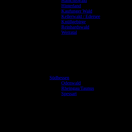
Habichtswald
Hinterland
Kaufunger Wald
Kellerwald / Edersee
Knüllgebirge
Reinhardswald
Werratal
Südhessen
Odenwald
Rheingau/Taunus
Spessart