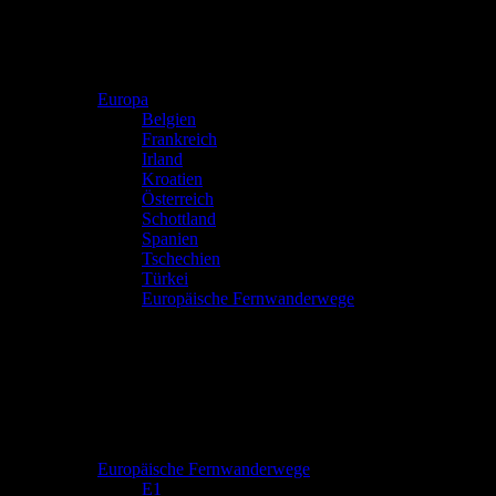
Europa
Belgien
Frankreich
Irland
Kroatien
Österreich
Schottland
Spanien
Tschechien
Türkei
Europäische Fernwanderwege
Europäische Fernwanderwege
E1