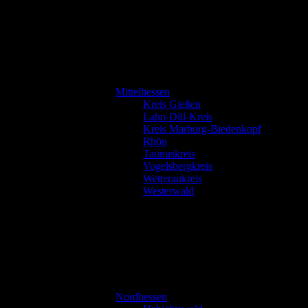
Mittelhessen
Kreis Gießen
Lahn-Dill-Kreis
Kreis Marburg-Biedenkopf
Rhön
Taunuskreis
Vogelsbergkreis
Wetteraukreis
Westerwald
Nordhessen