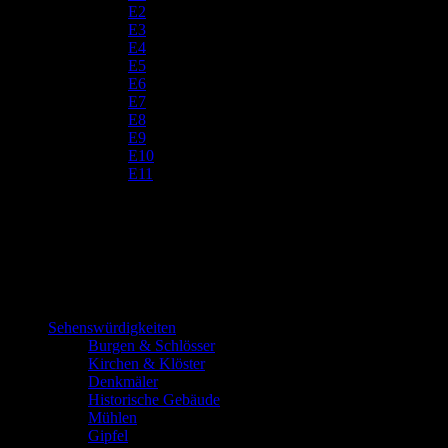
E2
E3
E4
E5
E6
E7
E8
E9
E10
E11
Sehenswürdigkeiten
Burgen & Schlösser
Kirchen & Klöster
Denkmäler
Historische Gebäude
Mühlen
Gipfel