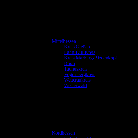
Mittelhessen
Kreis Gießen
Lahn-Dill-Kreis
Kreis Marburg-Biedenkopf
Rhön
Taunuskreis
Vogelsbergkreis
Wetteraukreis
Westerwald
Nordhessen