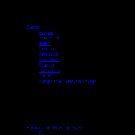
Europa
Belgien
Frankreich
Irland
Kroatien
Österreich
Schottland
Spanien
Tschechien
Türkei
Europäische Fernwanderwege
Europäische Fernwanderwege
E1