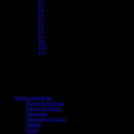
E2
E3
E4
E5
E6
E7
E8
E9
E10
E11
Sehenswürdigkeiten
Burgen & Schlösser
Kirchen & Klöster
Denkmäler
Historische Gebäude
Mühlen
Gipfel