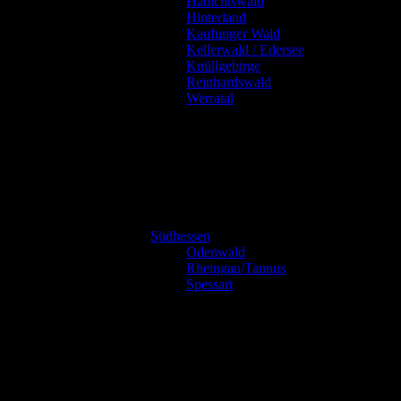
Habichtswald
Hinterland
Kaufunger Wald
Kellerwald / Edersee
Knüllgebirge
Reinhardswald
Werratal
Südhessen
Odenwald
Rheingau/Taunus
Spessart