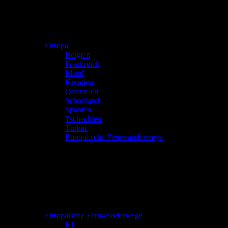
Europa
Belgien
Frankreich
Irland
Kroatien
Österreich
Schottland
Spanien
Tschechien
Türkei
Europäische Fernwanderwege
Europäische Fernwanderwege
E1