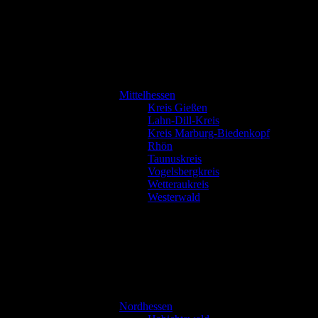
Mittelhessen
Kreis Gießen
Lahn-Dill-Kreis
Kreis Marburg-Biedenkopf
Rhön
Taunuskreis
Vogelsbergkreis
Wetteraukreis
Westerwald
Nordhessen