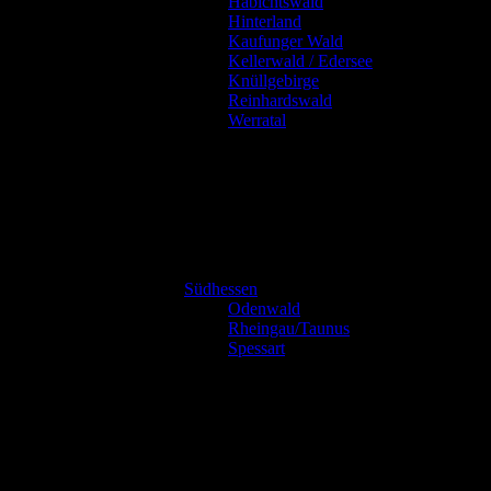
Habichtswald
Hinterland
Kaufunger Wald
Kellerwald / Edersee
Knüllgebirge
Reinhardswald
Werratal
Südhessen
Odenwald
Rheingau/Taunus
Spessart