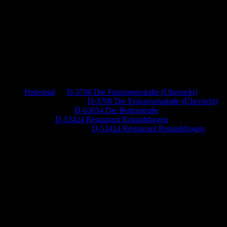
Neueste Kommentare
Pedestrial
zu
D-3700 Die Franzosenstraße (Übersicht)
Dr. Peter Nabitz
zu
D-3700 Die Franzosenstraße (Übersicht)
Jutta Pallutz
zu
D-63654 Die Bettenstraße
Heide
zu
D-53424 Restaurant Rolandsbogen
Baumung, Ulrich
zu
D-53424 Restaurant Rolandsbogen
Anzeige (Amazon)