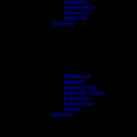
Taunuskreis
Vogelsbergkreis
Wetteraukreis
Westerwald
Nordhessen
Habichtswald
Hinterland
Kaufunger Wald
Kellerwald / Edersee
Knüllgebirge
Reinhardswald
Werratal
Südhessen