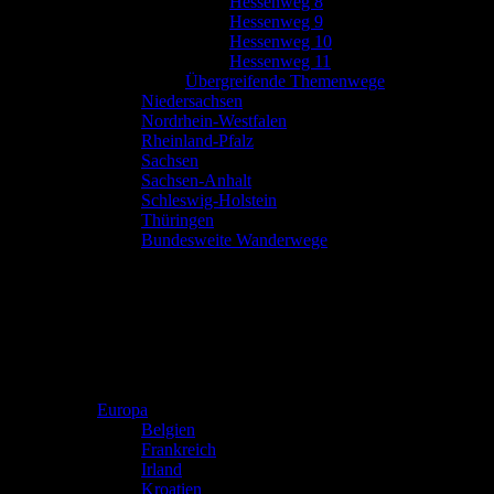
Hessenweg 8
Hessenweg 9
Hessenweg 10
Hessenweg 11
Übergreifende Themenwege
Niedersachsen
Nordrhein-Westfalen
Rheinland-Pfalz
Sachsen
Sachsen-Anhalt
Schleswig-Holstein
Thüringen
Bundesweite Wanderwege
Europa
Belgien
Frankreich
Irland
Kroatien