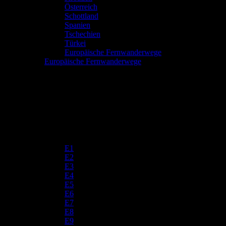
Österreich
Schottland
Spanien
Tschechien
Türkei
Europäische Fernwanderwege
Europäische Fernwanderwege
E1
E2
E3
E4
E5
E6
E7
E8
E9