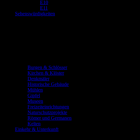
E10
E11
Sehenswürdigkeiten
Burgen & Schlösser
Kirchen & Klöster
Denkmäler
Historische Gebäude
Mühlen
Gipfel
Museen
Freizeiteinrichtungen
Naturschutzprojekte
Römer und Germanen
Kelten
Einkehr & Unterkunft