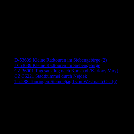
Neueste Beiträge
D-53639 Kleine Radtouren im Siebengebirge (2)
D-53639 Kleine Radtouren im Siebengebirge
CZ 36001 Tagesausflug nach Karlsbad (Karlovy Vary)
CZ-36221 Stadtbummel durch Nejdek
Th-288 Touringen-Stempeljagd von West nach Ost (6)
Anzeige (Amazon)