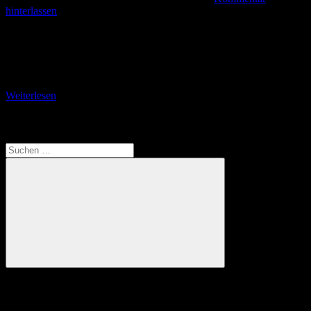
hinterlassen
Deutschlands schönster Wanderweg des Jahres 2022 Teil 3: Vom
Aschenberg durch den Bärenbruch Ich erreiche das
Aschenbergkreuz zeitgleich mit einer Klettergruppe, die gerade den
Gipfel
Weiterlesen
Translate
Suchen
nach:
Suchen
Anzeige