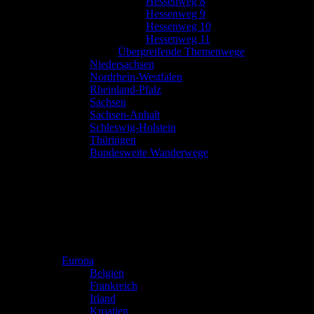
Hessenweg 8
Hessenweg 9
Hessenweg 10
Hessenweg 11
Übergreifende Themenwege
Niedersachsen
Nordrhein-Westfalen
Rheinland-Pfalz
Sachsen
Sachsen-Anhalt
Schleswig-Holstein
Thüringen
Bundesweite Wanderwege
Europa
Belgien
Frankreich
Irland
Kroatien