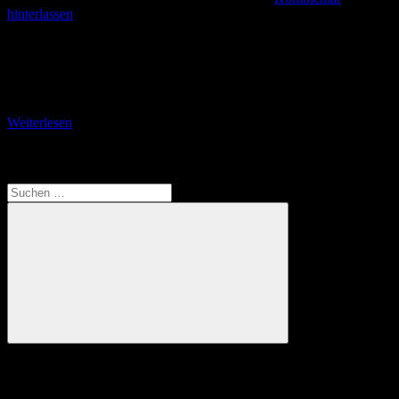
hinterlassen
Auf Erkundungstour im südlichen Weserbergland, Reinhardsdwald
und Naturpark Minden Erlebnisbericht vom 16. Oktober 2017:
MELSUNGEN Endlich mal wieder ein paar Tage Urlaub und die
richtige
Weiterlesen
Translate
Suchen
nach:
Suchen
Anzeige