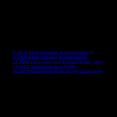
Neueste Beiträge
D-53639 Kleine Radtouren im Siebengebirge (2)
D-53639 Kleine Radtouren im Siebengebirge
CZ 36001 Tagesausflug nach Karlsbad (Karlovy Vary)
CZ-36221 Stadtbummel durch Nejdek
Th-288 Touringen-Stempeljagd von West nach Ost (6)
Anzeige (Amazon)