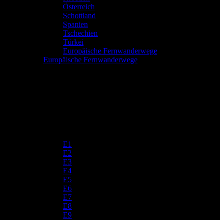
Österreich
Schottland
Spanien
Tschechien
Türkei
Europäische Fernwanderwege
Europäische Fernwanderwege
E1
E2
E3
E4
E5
E6
E7
E8
E9