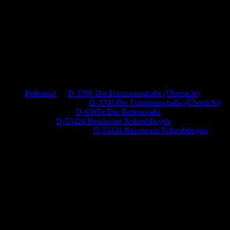
Neueste Kommentare
Pedestrial
zu
D-3700 Die Franzosenstraße (Übersicht)
Dr. Peter Nabitz
zu
D-3700 Die Franzosenstraße (Übersicht)
Jutta Pallutz
zu
D-63654 Die Bettenstraße
Heide
zu
D-53424 Restaurant Rolandsbogen
Baumung, Ulrich
zu
D-53424 Restaurant Rolandsbogen
Anzeige (Amazon)