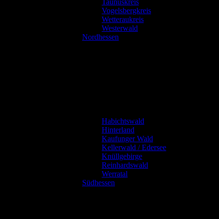
Taunuskreis
Vogelsbergkreis
Wetteraukreis
Westerwald
Nordhessen
Habichtswald
Hinterland
Kaufunger Wald
Kellerwald / Edersee
Knüllgebirge
Reinhardswald
Werratal
Südhessen