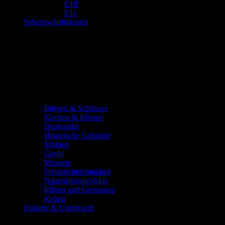
E10
E11
Sehenswürdigkeiten
Burgen & Schlösser
Kirchen & Klöster
Denkmäler
Historische Gebäude
Mühlen
Gipfel
Museen
Freizeiteinrichtungen
Naturschutzprojekte
Römer und Germanen
Kelten
Einkehr & Unterkunft