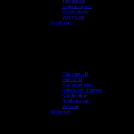
Taunuskreis
Vogelsbergkreis
Wetteraukreis
Westerwald
Nordhessen
Habichtswald
Hinterland
Kaufunger Wald
Kellerwald / Edersee
Knüllgebirge
Reinhardswald
Werratal
Südhessen