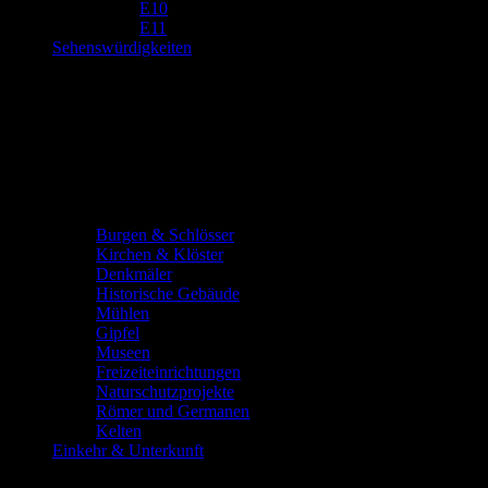
E10
E11
Sehenswürdigkeiten
Burgen & Schlösser
Kirchen & Klöster
Denkmäler
Historische Gebäude
Mühlen
Gipfel
Museen
Freizeiteinrichtungen
Naturschutzprojekte
Römer und Germanen
Kelten
Einkehr & Unterkunft