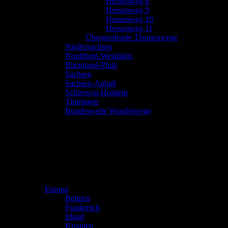
Hessenweg 8
Hessenweg 9
Hessenweg 10
Hessenweg 11
Übergreifende Themenwege
Niedersachsen
Nordrhein-Westfalen
Rheinland-Pfalz
Sachsen
Sachsen-Anhalt
Schleswig-Holstein
Thüringen
Bundesweite Wanderwege
Europa
Belgien
Frankreich
Irland
Kroatien