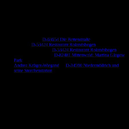
Neueste Kommentare
Jutta Pallutz
zu
D-63654 Die Bettenstraße
Heide
zu
D-53424 Restaurant Rolandsbogen
Baumung, Ulrich
zu
D-53424 Restaurant Rolandsbogen
Körner Peter Josef
zu
D-82481 Mittenwald: Martina Glagow
Park
Andrea Krüger-Wiegand
zu
D-34590 Niedermöllrich und
seine Storchenstation
Anzeige (Amazon)