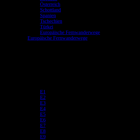
Österreich
Schottland
Spanien
Tschechien
Türkei
Europäische Fernwanderwege
Europäische Fernwanderwege
E1
E2
E3
E4
E5
E6
E7
E8
E9