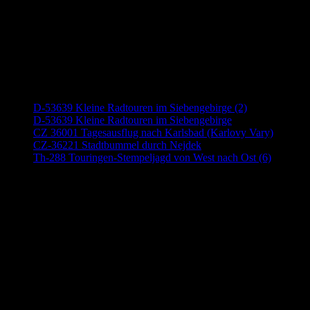
Neueste Beiträge
D-53639 Kleine Radtouren im Siebengebirge (2)
D-53639 Kleine Radtouren im Siebengebirge
CZ 36001 Tagesausflug nach Karlsbad (Karlovy Vary)
CZ-36221 Stadtbummel durch Nejdek
Th-288 Touringen-Stempeljagd von West nach Ost (6)
Anzeige (Amazon)