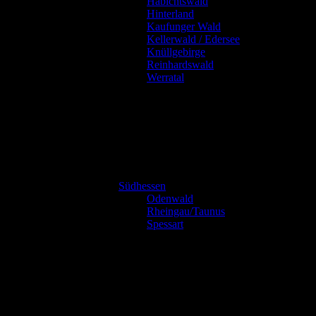
Habichtswald
Hinterland
Kaufunger Wald
Kellerwald / Edersee
Knüllgebirge
Reinhardswald
Werratal
Südhessen
Odenwald
Rheingau/Taunus
Spessart