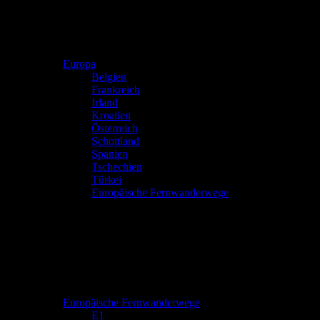
Europa
Belgien
Frankreich
Irland
Kroatien
Österreich
Schottland
Spanien
Tschechien
Türkei
Europäische Fernwanderwege
Europäische Fernwanderwege
E1