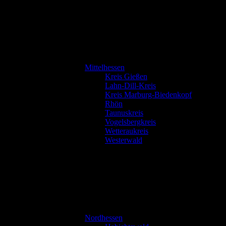
Mittelhessen
Kreis Gießen
Lahn-Dill-Kreis
Kreis Marburg-Biedenkopf
Rhön
Taunuskreis
Vogelsbergkreis
Wetteraukreis
Westerwald
Nordhessen