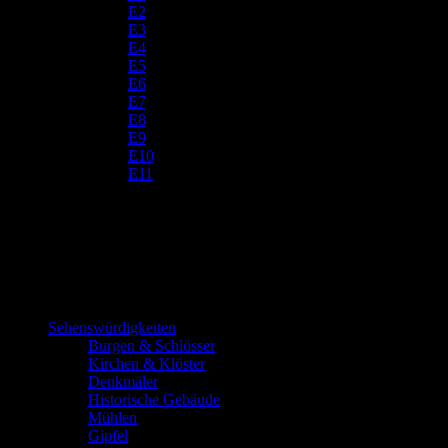
E2
E3
E4
E5
E6
E7
E8
E9
E10
E11
Sehenswürdigkeiten
Burgen & Schlösser
Kirchen & Klöster
Denkmäler
Historische Gebäude
Mühlen
Gipfel