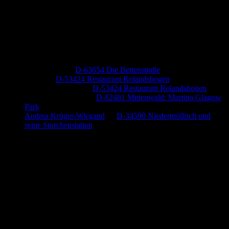
Neueste Kommentare
Jutta Pallutz
zu
D-63654 Die Bettenstraße
Heide
zu
D-53424 Restaurant Rolandsbogen
Baumung, Ulrich
zu
D-53424 Restaurant Rolandsbogen
Körner Peter Josef
zu
D-82481 Mittenwald: Martina Glagow
Park
Andrea Krüger-Wiegand
zu
D-34590 Niedermöllrich und
seine Storchenstation
Anzeige (Amazon)