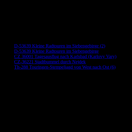
Neueste Beiträge
D-53639 Kleine Radtouren im Siebengebirge (2)
D-53639 Kleine Radtouren im Siebengebirge
CZ 36001 Tagesausflug nach Karlsbad (Karlovy Vary)
CZ-36221 Stadtbummel durch Nejdek
Th-288 Touringen-Stempeljagd von West nach Ost (6)
Anzeige (Amazon)