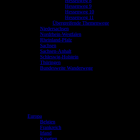
Hessenweg 8
Hessenweg 9
Hessenweg 10
Hessenweg 11
Übergreifende Themenwege
Niedersachsen
Nordrhein-Westfalen
Rheinland-Pfalz
Sachsen
Sachsen-Anhalt
Schleswig-Holstein
Thüringen
Bundesweite Wanderwege
Europa
Belgien
Frankreich
Irland
Kroatien