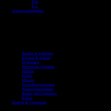
E10
E11
Sehenswürdigkeiten
Burgen & Schlösser
Kirchen & Klöster
Denkmäler
Historische Gebäude
Mühlen
Gipfel
Museen
Freizeiteinrichtungen
Naturschutzprojekte
Römer und Germanen
Kelten
Einkehr & Unterkunft