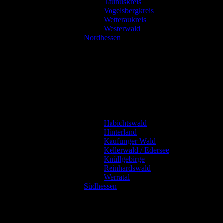
Taunuskreis
Vogelsbergkreis
Wetteraukreis
Westerwald
Nordhessen
Habichtswald
Hinterland
Kaufunger Wald
Kellerwald / Edersee
Knüllgebirge
Reinhardswald
Werratal
Südhessen