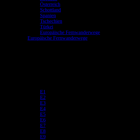
Österreich
Schottland
Spanien
Tschechien
Türkei
Europäische Fernwanderwege
Europäische Fernwanderwege
E1
E2
E3
E4
E5
E6
E7
E8
E9