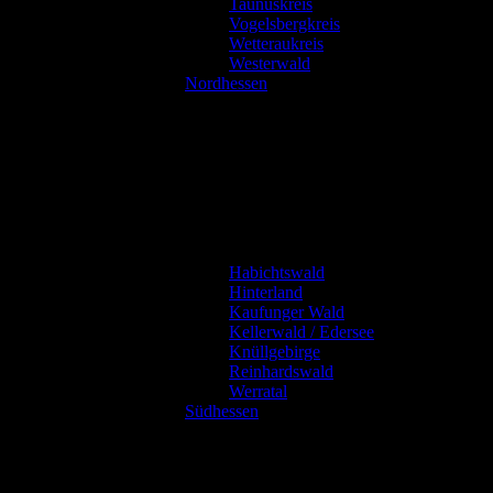
Taunuskreis
Vogelsbergkreis
Wetteraukreis
Westerwald
Nordhessen
Habichtswald
Hinterland
Kaufunger Wald
Kellerwald / Edersee
Knüllgebirge
Reinhardswald
Werratal
Südhessen