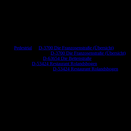
Neueste Kommentare
Pedestrial
zu
D-3700 Die Franzosenstraße (Übersicht)
Dr. Peter Nabitz
zu
D-3700 Die Franzosenstraße (Übersicht)
Jutta Pallutz
zu
D-63654 Die Bettenstraße
Heide
zu
D-53424 Restaurant Rolandsbogen
Baumung, Ulrich
zu
D-53424 Restaurant Rolandsbogen
Anzeige (Amazon)