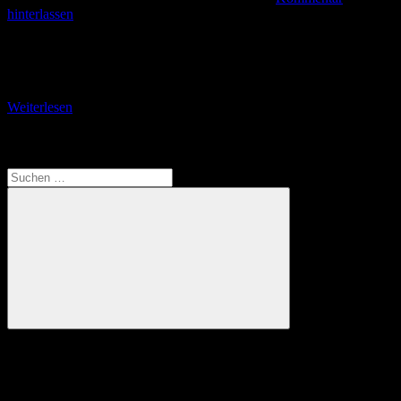
hinterlassen
Der zweite der zehn Lorcher Rundwanderwege verlangt dem
Wanderer deutlich mehr Kondition ab als der RW 1 zur Burgruine
Nollig. Auf den 6,2 Kilometern hat
Weiterlesen
Translate
Suchen
nach:
Suchen
Anzeige