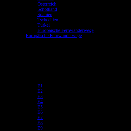
Österreich
Schottland
Spanien
Tschechien
Türkei
Europäische Fernwanderwege
Europäische Fernwanderwege
E1
E2
E3
E4
E5
E6
E7
E8
E9