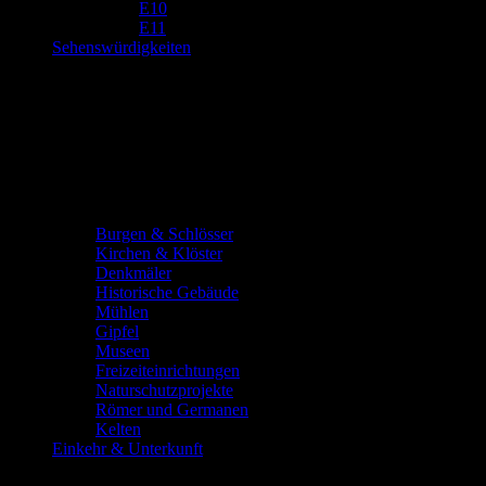
E10
E11
Sehenswürdigkeiten
Burgen & Schlösser
Kirchen & Klöster
Denkmäler
Historische Gebäude
Mühlen
Gipfel
Museen
Freizeiteinrichtungen
Naturschutzprojekte
Römer und Germanen
Kelten
Einkehr & Unterkunft