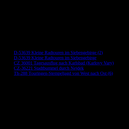
Neueste Beiträge
D-53639 Kleine Radtouren im Siebengebirge (2)
D-53639 Kleine Radtouren im Siebengebirge
CZ 36001 Tagesausflug nach Karlsbad (Karlovy Vary)
CZ-36221 Stadtbummel durch Nejdek
Th-288 Touringen-Stempeljagd von West nach Ost (6)
Anzeige (Amazon)