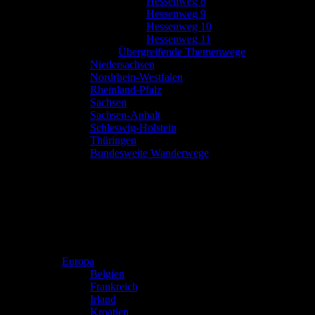
Hessenweg 8
Hessenweg 9
Hessenweg 10
Hessenweg 11
Übergreifende Themenwege
Niedersachsen
Nordrhein-Westfalen
Rheinland-Pfalz
Sachsen
Sachsen-Anhalt
Schleswig-Holstein
Thüringen
Bundesweite Wanderwege
Europa
Belgien
Frankreich
Irland
Kroatien