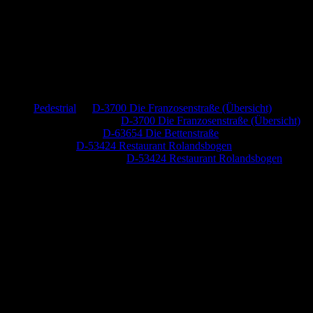
Neueste Kommentare
Pedestrial
zu
D-3700 Die Franzosenstraße (Übersicht)
Dr. Peter Nabitz
zu
D-3700 Die Franzosenstraße (Übersicht)
Jutta Pallutz
zu
D-63654 Die Bettenstraße
Heide
zu
D-53424 Restaurant Rolandsbogen
Baumung, Ulrich
zu
D-53424 Restaurant Rolandsbogen
Anzeige (Amazon)