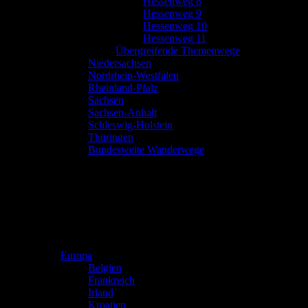
Hessenweg 8
Hessenweg 9
Hessenweg 10
Hessenweg 11
Übergreifende Themenwege
Niedersachsen
Nordrhein-Westfalen
Rheinland-Pfalz
Sachsen
Sachsen-Anhalt
Schleswig-Holstein
Thüringen
Bundesweite Wanderwege
Europa
Belgien
Frankreich
Irland
Kroatien