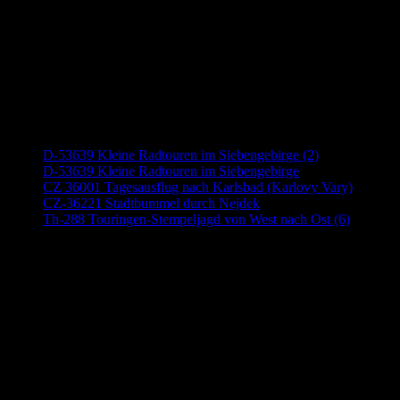
Neueste Beiträge
D-53639 Kleine Radtouren im Siebengebirge (2)
D-53639 Kleine Radtouren im Siebengebirge
CZ 36001 Tagesausflug nach Karlsbad (Karlovy Vary)
CZ-36221 Stadtbummel durch Nejdek
Th-288 Touringen-Stempeljagd von West nach Ost (6)
Anzeige (Amazon)