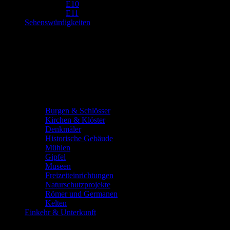
E10
E11
Sehenswürdigkeiten
Burgen & Schlösser
Kirchen & Klöster
Denkmäler
Historische Gebäude
Mühlen
Gipfel
Museen
Freizeiteinrichtungen
Naturschutzprojekte
Römer und Germanen
Kelten
Einkehr & Unterkunft