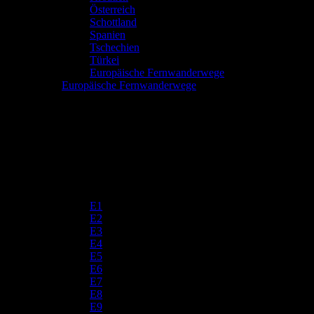
Österreich
Schottland
Spanien
Tschechien
Türkei
Europäische Fernwanderwege
Europäische Fernwanderwege
E1
E2
E3
E4
E5
E6
E7
E8
E9