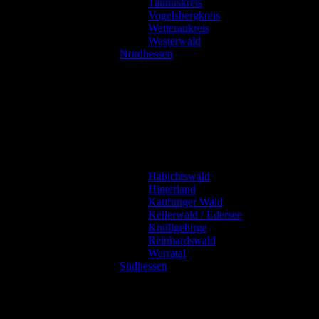
Taunuskreis
Vogelsbergkreis
Wetteraukreis
Westerwald
Nordhessen
Habichtswald
Hinterland
Kaufunger Wald
Kellerwald / Edersee
Knüllgebirge
Reinhardswald
Werratal
Südhessen