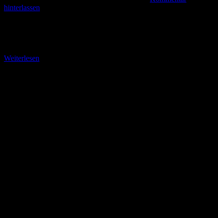
hinterlassen
+ Von der Sagentafel Jungfrau zur Braukopfhütte + Noch nicht
erwähnt wurde, was auf der ersten Tafel auf dem Sagen-Wanderweg
Zella-Mehlis zu lesen ist. Hier
Weiterlesen