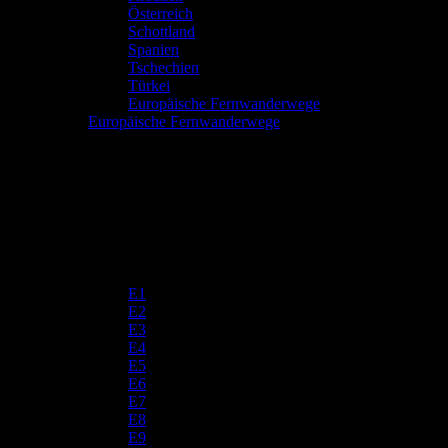
Österreich
Schottland
Spanien
Tschechien
Türkei
Europäische Fernwanderwege
Europäische Fernwanderwege
E1
E2
E3
E4
E5
E6
E7
E8
E9