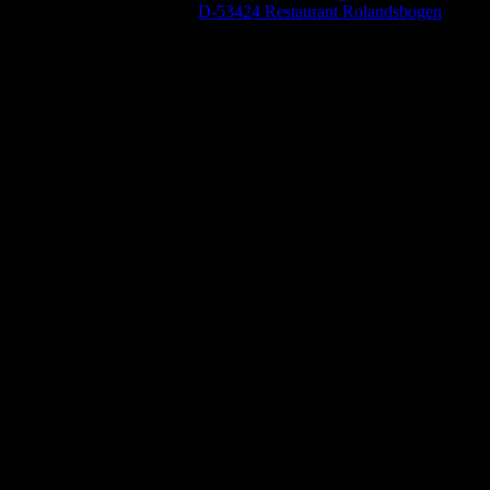
Baumung, Ulrich
zu
D-53424 Restaurant Rolandsbogen
Anzeige (Amazon)