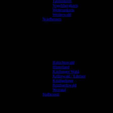
Taunuskreis
Vogelsbergkreis
Wetteraukreis
Westerwald
Nordhessen
Habichtswald
Hinterland
Kaufunger Wald
Kellerwald / Edersee
Knüllgebirge
Reinhardswald
Werratal
Südhessen