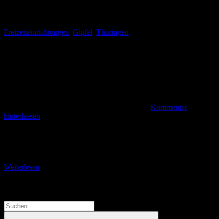
Freizeiteinrichtungen
,
Gipfel
,
Thüringen
Kommentar
hinterlassen
Stempel Nr. 57 am Kalten Brunnen Steinbach-Hallenberg (bm). Es
ist der dritte Stempel der Wanderung „Große Acht“, die auf dem
Wanderparkplatz „Knüllfeld“ oberhalb von Steinbach-Hallenberg
Weiterlesen
Translate
Suchen
nach: