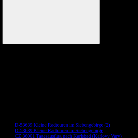
Suchen
Anzeige
Neueste Beiträge
D-53639 Kleine Radtouren im Siebengebirge (2)
D-53639 Kleine Radtouren im Siebengebirge
CZ 36001 Tagesausflug nach Karlsbad (Karlovy Vary)