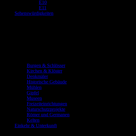
E10
E11
Sehenswürdigkeiten
Burgen & Schlösser
Kirchen & Klöster
Denkmäler
Historische Gebäude
Mühlen
Gipfel
Museen
Freizeiteinrichtungen
Naturschutzprojekte
Römer und Germanen
Kelten
Einkehr & Unterkunft