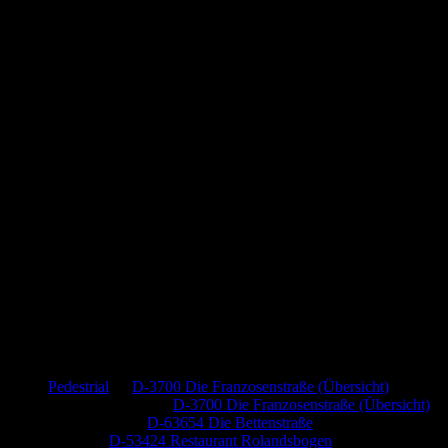
Neueste Kommentare
Pedestrial
zu
D-3700 Die Franzosenstraße (Übersicht)
Dr. Peter Nabitz
zu
D-3700 Die Franzosenstraße (Übersicht)
Jutta Pallutz
zu
D-63654 Die Bettenstraße
Heide
zu
D-53424 Restaurant Rolandsbogen