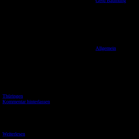
Gerd Baumung
Allgemein
,
Thüringen
Kommentar hinterlassen
+ Vom Parkplatz Ruppberg zur Sagentafel Jungfrau + – Zella-
Mehlis (bm) – Es ist eine der kleinsten Touren im Touringen-
Tourenheft (S.168/169). Mit 2,6 Kilometern bei
Weiterlesen