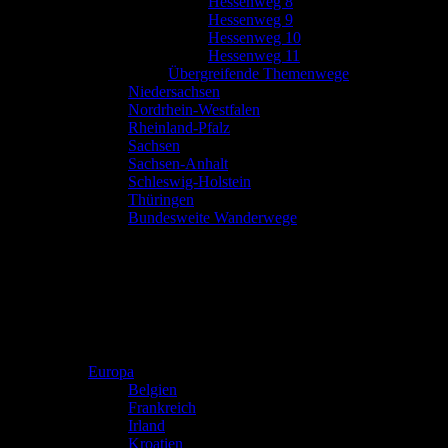
Hessenweg 8
Hessenweg 9
Hessenweg 10
Hessenweg 11
Übergreifende Themenwege
Niedersachsen
Nordrhein-Westfalen
Rheinland-Pfalz
Sachsen
Sachsen-Anhalt
Schleswig-Holstein
Thüringen
Bundesweite Wanderwege
Europa
Belgien
Frankreich
Irland
Kroatien