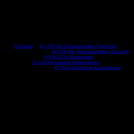
Neueste Kommentare
Pedestrial
zu
D-3700 Die Franzosenstraße (Übersicht)
Dr. Peter Nabitz
zu
D-3700 Die Franzosenstraße (Übersicht)
Jutta Pallutz
zu
D-63654 Die Bettenstraße
Heide
zu
D-53424 Restaurant Rolandsbogen
Baumung, Ulrich
zu
D-53424 Restaurant Rolandsbogen
Anzeige (Amazon)