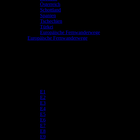
Österreich
Schottland
Spanien
Tschechien
Türkei
Europäische Fernwanderwege
Europäische Fernwanderwege
E1
E2
E3
E4
E5
E6
E7
E8
E9