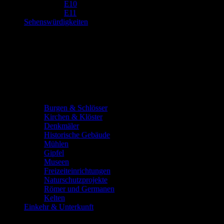
E10
E11
Sehenswürdigkeiten
Burgen & Schlösser
Kirchen & Klöster
Denkmäler
Historische Gebäude
Mühlen
Gipfel
Museen
Freizeiteinrichtungen
Naturschutzprojekte
Römer und Germanen
Kelten
Einkehr & Unterkunft