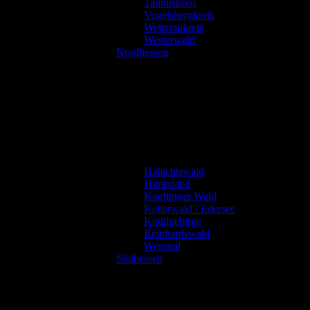
Taunuskreis
Vogelsbergkreis
Wetteraukreis
Westerwald
Nordhessen
Habichtswald
Hinterland
Kaufunger Wald
Kellerwald / Edersee
Knüllgebirge
Reinhardswald
Werratal
Südhessen