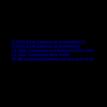
Neueste Beiträge
D-53639 Kleine Radtouren im Siebengebirge (2)
D-53639 Kleine Radtouren im Siebengebirge
CZ 36001 Tagesausflug nach Karlsbad (Karlovy Vary)
CZ-36221 Stadtbummel durch Nejdek
Th-288 Touringen-Stempeljagd von West nach Ost (6)
Anzeige (Amazon)