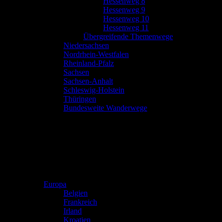
Hessenweg 8
Hessenweg 9
Hessenweg 10
Hessenweg 11
Übergreifende Themenwege
Niedersachsen
Nordrhein-Westfalen
Rheinland-Pfalz
Sachsen
Sachsen-Anhalt
Schleswig-Holstein
Thüringen
Bundesweite Wanderwege
Europa
Belgien
Frankreich
Irland
Kroatien