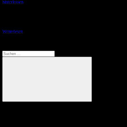
hinterlassen
Der Große Inselsberg (916,5 m ü. NN) Der Große Inselsberg ist laut
wikipedia mit seinen 916,5 Metern Seehöhe nach dem Großen
Beerberg (982,9 m), dem
Weiterlesen
Translate
Suchen
nach:
Suchen
Anzeige