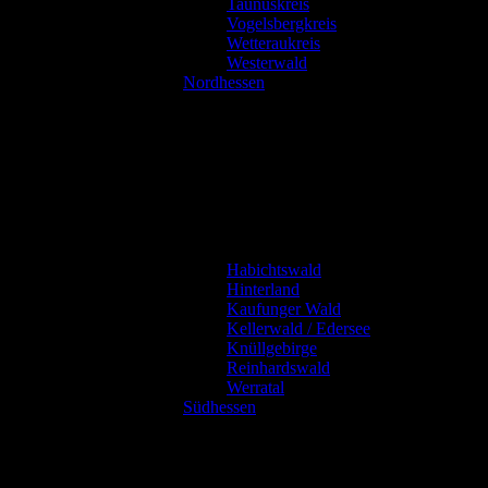
Taunuskreis
Vogelsbergkreis
Wetteraukreis
Westerwald
Nordhessen
Habichtswald
Hinterland
Kaufunger Wald
Kellerwald / Edersee
Knüllgebirge
Reinhardswald
Werratal
Südhessen