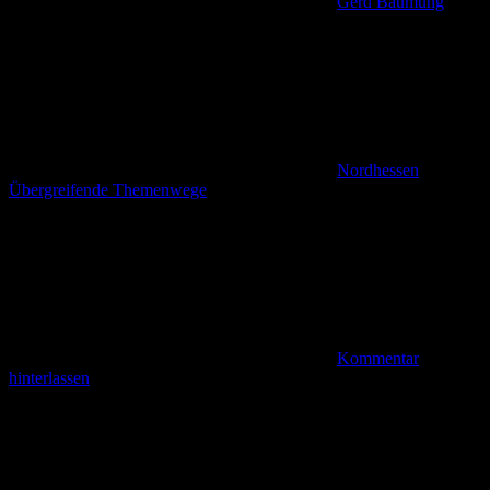
Gerd Baumung
Nordhessen
,
Übergreifende Themenwege
Kommentar
hinterlassen
Von der Sperresiedlung (Fuldabrücke) nach Dennhausen Der
Radfernweg R1 hat uns an eine überdachte Fußgänger- und
Radfahrerbrücke südlich von Fuldabrück-Bergshausen geführt. Hier
sind wir auf