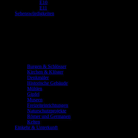
E10
E11
Sehenswürdigkeiten
Burgen & Schlösser
Kirchen & Klöster
Denkmäler
Historische Gebäude
Mühlen
Gipfel
Museen
Freizeiteinrichtungen
Naturschutzprojekte
Römer und Germanen
Kelten
Einkehr & Unterkunft