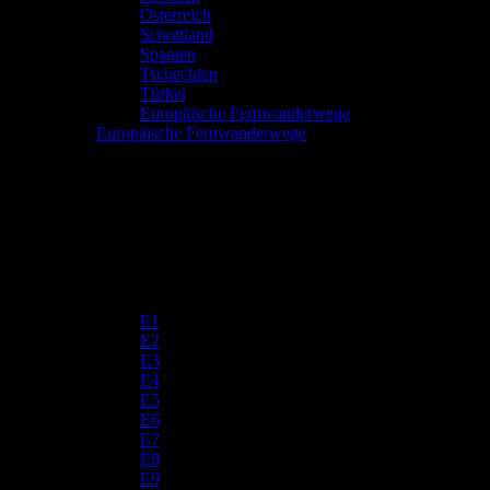
Österreich
Schottland
Spanien
Tschechien
Türkei
Europäische Fernwanderwege
Europäische Fernwanderwege
E1
E2
E3
E4
E5
E6
E7
E8
E9