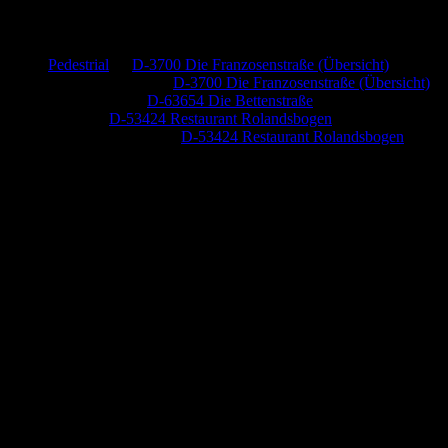
Neueste Kommentare
Pedestrial
zu
D-3700 Die Franzosenstraße (Übersicht)
Dr. Peter Nabitz
zu
D-3700 Die Franzosenstraße (Übersicht)
Jutta Pallutz
zu
D-63654 Die Bettenstraße
Heide
zu
D-53424 Restaurant Rolandsbogen
Baumung, Ulrich
zu
D-53424 Restaurant Rolandsbogen
Anzeige (Amazon)