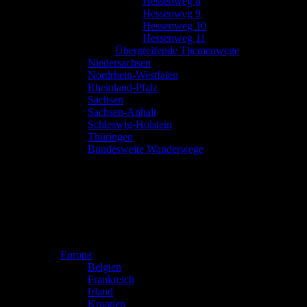
Hessenweg 8
Hessenweg 9
Hessenweg 10
Hessenweg 11
Übergreifende Themenwege
Niedersachsen
Nordrhein-Westfalen
Rheinland-Pfalz
Sachsen
Sachsen-Anhalt
Schleswig-Holstein
Thüringen
Bundesweite Wanderwege
Europa
Belgien
Frankreich
Irland
Kroatien