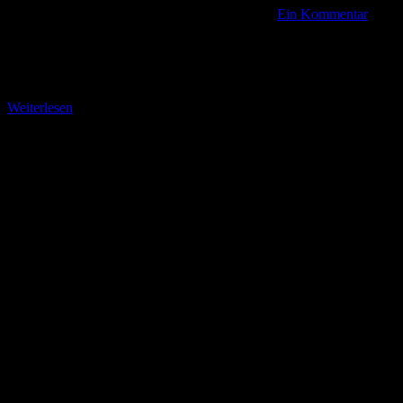
Ein Kommentar
Von Dennhausen nach Dittershausen Unser Startpunkt zu dieser
Etappe ist die barocke Dorfkirche in Dennhausen. Sie wurde 1730
erbaut. Zur Baugeschichte erfahren wir auf einer
Weiterlesen