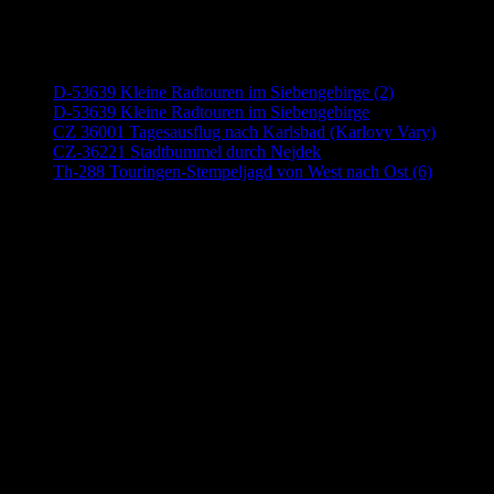
Neueste Beiträge
D-53639 Kleine Radtouren im Siebengebirge (2)
D-53639 Kleine Radtouren im Siebengebirge
CZ 36001 Tagesausflug nach Karlsbad (Karlovy Vary)
CZ-36221 Stadtbummel durch Nejdek
Th-288 Touringen-Stempeljagd von West nach Ost (6)
Anzeige (Amazon)