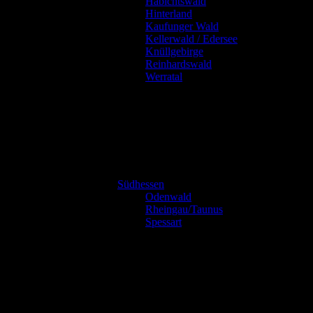
Habichtswald
Hinterland
Kaufunger Wald
Kellerwald / Edersee
Knüllgebirge
Reinhardswald
Werratal
Südhessen
Odenwald
Rheingau/Taunus
Spessart