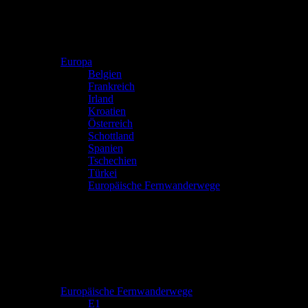
Europa
Belgien
Frankreich
Irland
Kroatien
Österreich
Schottland
Spanien
Tschechien
Türkei
Europäische Fernwanderwege
Europäische Fernwanderwege
E1