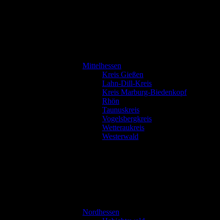
Mittelhessen
Kreis Gießen
Lahn-Dill-Kreis
Kreis Marburg-Biedenkopf
Rhön
Taunuskreis
Vogelsbergkreis
Wetteraukreis
Westerwald
Nordhessen