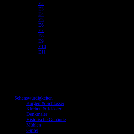
E2
E3
E4
E5
E6
E7
E8
E9
E10
E11
Sehenswürdigkeiten
Burgen & Schlösser
Kirchen & Klöster
Denkmäler
Historische Gebäude
Mühlen
Gipfel