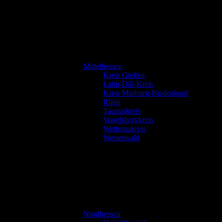
Mittelhessen
Kreis Gießen
Lahn-Dill-Kreis
Kreis Marburg-Biedenkopf
Rhön
Taunuskreis
Vogelsbergkreis
Wetteraukreis
Westerwald
Nordhessen