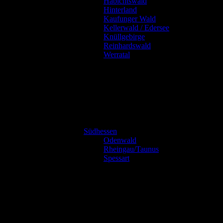
Habichtswald
Hinterland
Kaufunger Wald
Kellerwald / Edersee
Knüllgebirge
Reinhardswald
Werratal
Südhessen
Odenwald
Rheingau/Taunus
Spessart