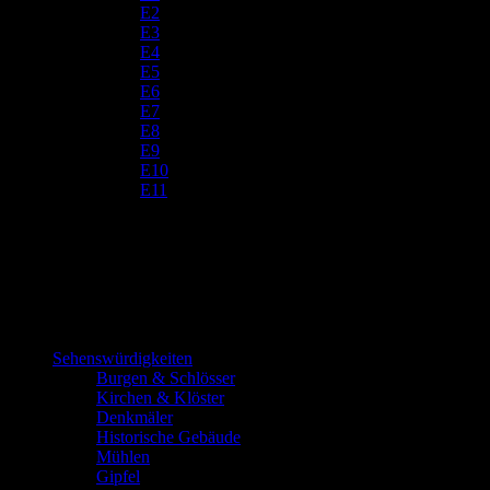
E2
E3
E4
E5
E6
E7
E8
E9
E10
E11
Sehenswürdigkeiten
Burgen & Schlösser
Kirchen & Klöster
Denkmäler
Historische Gebäude
Mühlen
Gipfel