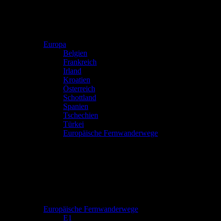
Europa
Belgien
Frankreich
Irland
Kroatien
Österreich
Schottland
Spanien
Tschechien
Türkei
Europäische Fernwanderwege
Europäische Fernwanderwege
E1