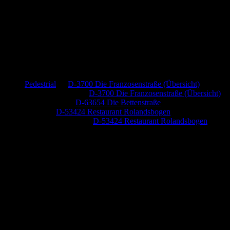
Neueste Kommentare
Pedestrial
zu
D-3700 Die Franzosenstraße (Übersicht)
Dr. Peter Nabitz
zu
D-3700 Die Franzosenstraße (Übersicht)
Jutta Pallutz
zu
D-63654 Die Bettenstraße
Heide
zu
D-53424 Restaurant Rolandsbogen
Baumung, Ulrich
zu
D-53424 Restaurant Rolandsbogen
Anzeige (Amazon)