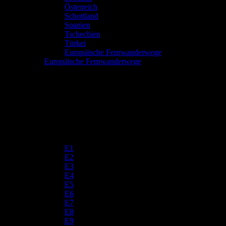
Österreich
Schottland
Spanien
Tschechien
Türkei
Europäische Fernwanderwege
Europäische Fernwanderwege
E1
E2
E3
E4
E5
E6
E7
E8
E9