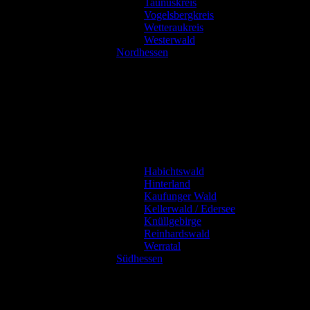
Taunuskreis
Vogelsbergkreis
Wetteraukreis
Westerwald
Nordhessen
Habichtswald
Hinterland
Kaufunger Wald
Kellerwald / Edersee
Knüllgebirge
Reinhardswald
Werratal
Südhessen