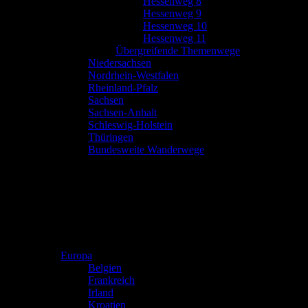
Hessenweg 8
Hessenweg 9
Hessenweg 10
Hessenweg 11
Übergreifende Themenwege
Niedersachsen
Nordrhein-Westfalen
Rheinland-Pfalz
Sachsen
Sachsen-Anhalt
Schleswig-Holstein
Thüringen
Bundesweite Wanderwege
Europa
Belgien
Frankreich
Irland
Kroatien