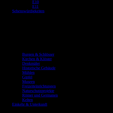
E10
E11
Sehenswürdigkeiten
Burgen & Schlösser
Kirchen & Klöster
Denkmäler
Historische Gebäude
Mühlen
Gipfel
Museen
Freizeiteinrichtungen
Naturschutzprojekte
Römer und Germanen
Kelten
Einkehr & Unterkunft