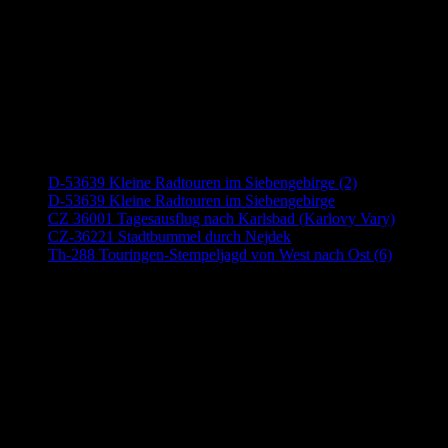
Neueste Beiträge
D-53639 Kleine Radtouren im Siebengebirge (2)
D-53639 Kleine Radtouren im Siebengebirge
CZ 36001 Tagesausflug nach Karlsbad (Karlovy Vary)
CZ-36221 Stadtbummel durch Nejdek
Th-288 Touringen-Stempeljagd von West nach Ost (6)
Anzeige (Amazon)