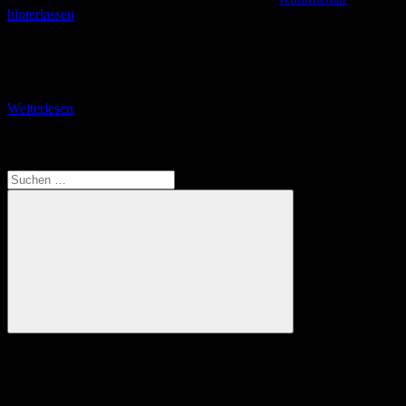
hinterlassen
Der Terrainweg BB4 zur Hohner Brücke Das Wasserhäuschen im
Kurgarten ist auch für den Terrainweg BB4 Startpunkt. Wie bereits
in den anderen Beiträgen vermerkt, findet
Weiterlesen
Translate
Suchen
nach:
Suchen
Anzeige