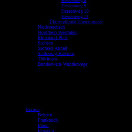
Hessenweg 8
Hessenweg 9
Hessenweg 10
Hessenweg 11
Übergreifende Themenwege
Niedersachsen
Nordrhein-Westfalen
Rheinland-Pfalz
Sachsen
Sachsen-Anhalt
Schleswig-Holstein
Thüringen
Bundesweite Wanderwege
Europa
Belgien
Frankreich
Irland
Kroatien