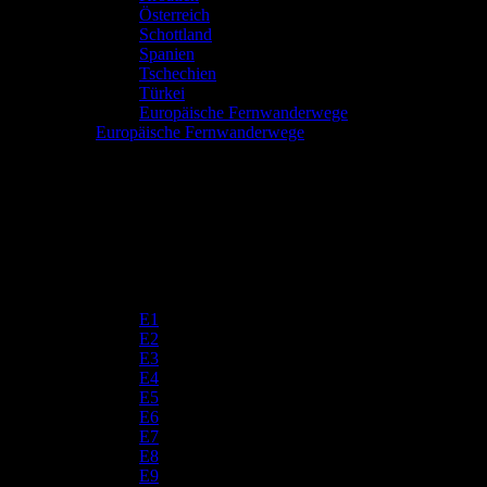
Österreich
Schottland
Spanien
Tschechien
Türkei
Europäische Fernwanderwege
Europäische Fernwanderwege
E1
E2
E3
E4
E5
E6
E7
E8
E9