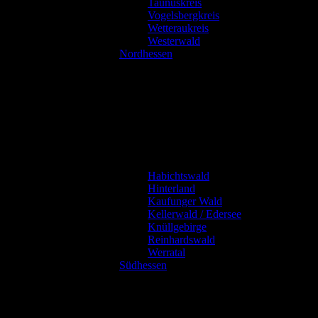
Taunuskreis
Vogelsbergkreis
Wetteraukreis
Westerwald
Nordhessen
Habichtswald
Hinterland
Kaufunger Wald
Kellerwald / Edersee
Knüllgebirge
Reinhardswald
Werratal
Südhessen