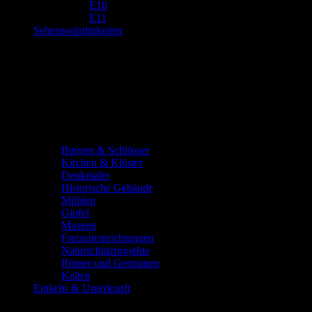
E10
E11
Sehenswürdigkeiten
Burgen & Schlösser
Kirchen & Klöster
Denkmäler
Historische Gebäude
Mühlen
Gipfel
Museen
Freizeiteinrichtungen
Naturschutzprojekte
Römer und Germanen
Kelten
Einkehr & Unterkunft