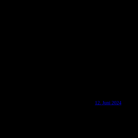
Th-2024 Eröffnungsfest des Weimarer
Eisenbahnmuseums
12. Juni 2024