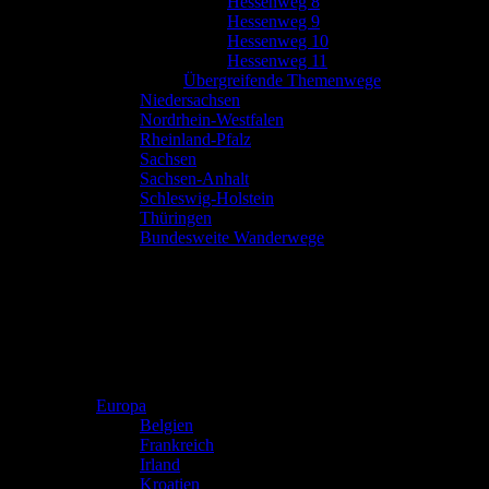
Hessenweg 8
Hessenweg 9
Hessenweg 10
Hessenweg 11
Übergreifende Themenwege
Niedersachsen
Nordrhein-Westfalen
Rheinland-Pfalz
Sachsen
Sachsen-Anhalt
Schleswig-Holstein
Thüringen
Bundesweite Wanderwege
Europa
Belgien
Frankreich
Irland
Kroatien