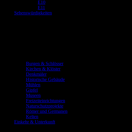
E10
E11
Sehenswürdigkeiten
Burgen & Schlösser
Kirchen & Klöster
Denkmäler
Historische Gebäude
Mühlen
Gipfel
Museen
Freizeiteinrichtungen
Naturschutzprojekte
Römer und Germanen
Kelten
Einkehr & Unterkunft