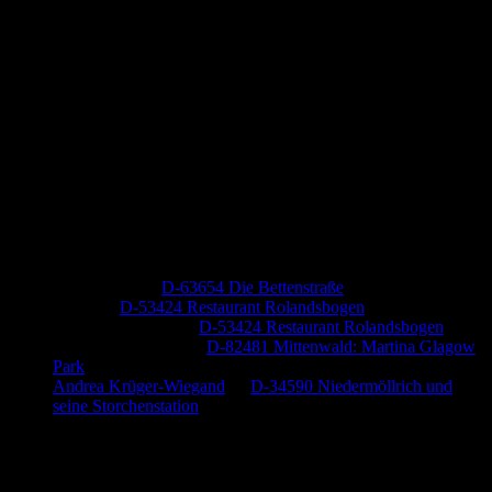
Neueste Kommentare
Jutta Pallutz
zu
D-63654 Die Bettenstraße
Heide
zu
D-53424 Restaurant Rolandsbogen
Baumung, Ulrich
zu
D-53424 Restaurant Rolandsbogen
Körner Peter Josef
zu
D-82481 Mittenwald: Martina Glagow
Park
Andrea Krüger-Wiegand
zu
D-34590 Niedermöllrich und
seine Storchenstation
Anzeige (Amazon)