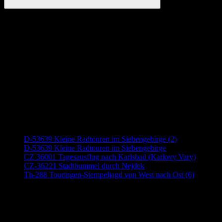
Suchen
Anzeige
Neueste Beiträge
D-53639 Kleine Radtouren im Siebengebirge (2)
D-53639 Kleine Radtouren im Siebengebirge
CZ 36001 Tagesausflug nach Karlsbad (Karlovy Vary)
CZ-36221 Stadtbummel durch Nejdek
Th-288 Touringen-Stempeljagd von West nach Ost (6)
Anzeige (Amazon)