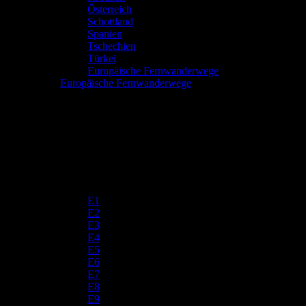
Österreich
Schottland
Spanien
Tschechien
Türkei
Europäische Fernwanderwege
Europäische Fernwanderwege
E1
E2
E3
E4
E5
E6
E7
E8
E9