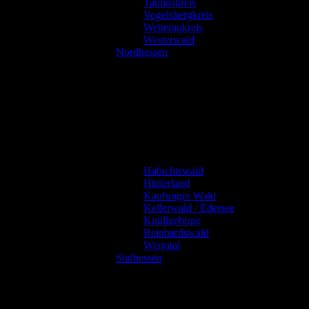
Taunuskreis
Vogelsbergkreis
Wetteraukreis
Westerwald
Nordhessen
Habichtswald
Hinterland
Kaufunger Wald
Kellerwald / Edersee
Knüllgebirge
Reinhardswald
Werratal
Südhessen