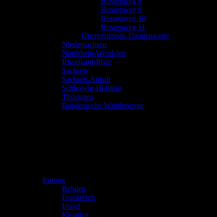
Hessenweg 8
Hessenweg 9
Hessenweg 10
Hessenweg 11
Übergreifende Themenwege
Niedersachsen
Nordrhein-Westfalen
Rheinland-Pfalz
Sachsen
Sachsen-Anhalt
Schleswig-Holstein
Thüringen
Bundesweite Wanderwege
Europa
Belgien
Frankreich
Irland
Kroatien