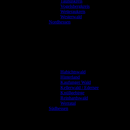
Taunuskreis
Vogelsbergkreis
Wetteraukreis
Westerwald
Nordhessen
Habichtswald
Hinterland
Kaufunger Wald
Kellerwald / Edersee
Knüllgebirge
Reinhardswald
Werratal
Südhessen