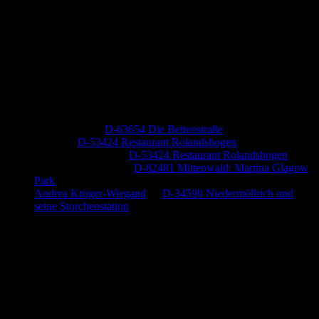
Neueste Kommentare
Jutta Pallutz
zu
D-63654 Die Bettenstraße
Heide
zu
D-53424 Restaurant Rolandsbogen
Baumung, Ulrich
zu
D-53424 Restaurant Rolandsbogen
Körner Peter Josef
zu
D-82481 Mittenwald: Martina Glagow
Park
Andrea Krüger-Wiegand
zu
D-34590 Niedermöllrich und
seine Storchenstation
Anzeige (Amazon)