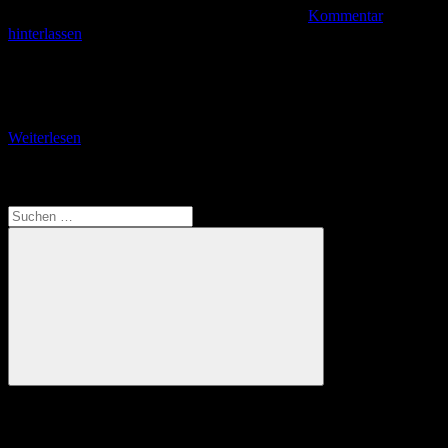
Kommentar
hinterlassen
Zeppelin-Startplatz Manzeller Bucht Friedrichshafen ist die
Geburtsstadt von zwei jungen Frauen, die gerade in diesen Tagen
(Juli 2025) für Schlagzeilen im Sport sorgen: Radrennfahrerin Liane
Weiterlesen
Translate
Suchen
nach:
Suchen
Anzeige