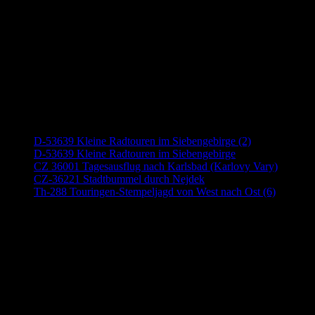
Neueste Beiträge
D-53639 Kleine Radtouren im Siebengebirge (2)
D-53639 Kleine Radtouren im Siebengebirge
CZ 36001 Tagesausflug nach Karlsbad (Karlovy Vary)
CZ-36221 Stadtbummel durch Nejdek
Th-288 Touringen-Stempeljagd von West nach Ost (6)
Anzeige (Amazon)