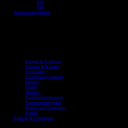
E10
E11
Sehenswürdigkeiten
Burgen & Schlösser
Kirchen & Klöster
Denkmäler
Historische Gebäude
Mühlen
Gipfel
Museen
Freizeiteinrichtungen
Naturschutzprojekte
Römer und Germanen
Kelten
Einkehr & Unterkunft