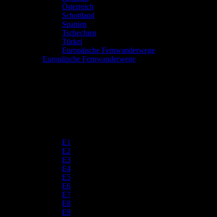
Österreich
Schottland
Spanien
Tschechien
Türkei
Europäische Fernwanderwege
Europäische Fernwanderwege
E1
E2
E3
E4
E5
E6
E7
E8
E9