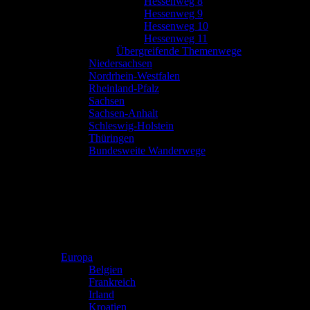
Hessenweg 8
Hessenweg 9
Hessenweg 10
Hessenweg 11
Übergreifende Themenwege
Niedersachsen
Nordrhein-Westfalen
Rheinland-Pfalz
Sachsen
Sachsen-Anhalt
Schleswig-Holstein
Thüringen
Bundesweite Wanderwege
Europa
Belgien
Frankreich
Irland
Kroatien