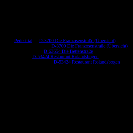
Neueste Kommentare
Pedestrial
zu
D-3700 Die Franzosenstraße (Übersicht)
Dr. Peter Nabitz
zu
D-3700 Die Franzosenstraße (Übersicht)
Jutta Pallutz
zu
D-63654 Die Bettenstraße
Heide
zu
D-53424 Restaurant Rolandsbogen
Baumung, Ulrich
zu
D-53424 Restaurant Rolandsbogen
Anzeige (Amazon)