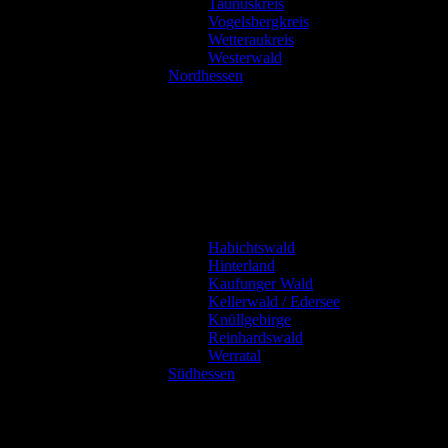
Taunuskreis
Vogelsbergkreis
Wetteraukreis
Westerwald
Nordhessen
Habichtswald
Hinterland
Kaufunger Wald
Kellerwald / Edersee
Knüllgebirge
Reinhardswald
Werratal
Südhessen