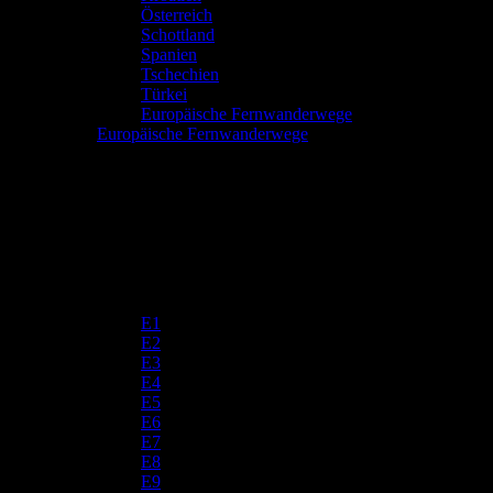
Österreich
Schottland
Spanien
Tschechien
Türkei
Europäische Fernwanderwege
Europäische Fernwanderwege
E1
E2
E3
E4
E5
E6
E7
E8
E9