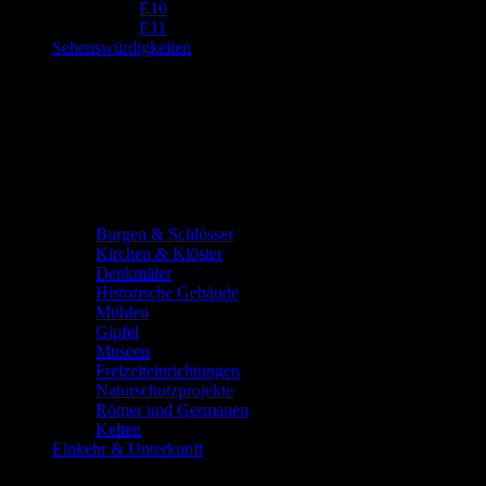
E10
E11
Sehenswürdigkeiten
Burgen & Schlösser
Kirchen & Klöster
Denkmäler
Historische Gebäude
Mühlen
Gipfel
Museen
Freizeiteinrichtungen
Naturschutzprojekte
Römer und Germanen
Kelten
Einkehr & Unterkunft