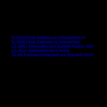
Neueste Beiträge
D-53639 Kleine Radtouren im Siebengebirge (2)
D-53639 Kleine Radtouren im Siebengebirge
CZ 36001 Tagesausflug nach Karlsbad (Karlovy Vary)
CZ-36221 Stadtbummel durch Nejdek
Th-288 Touringen-Stempeljagd von West nach Ost (6)
Anzeige (Amazon)