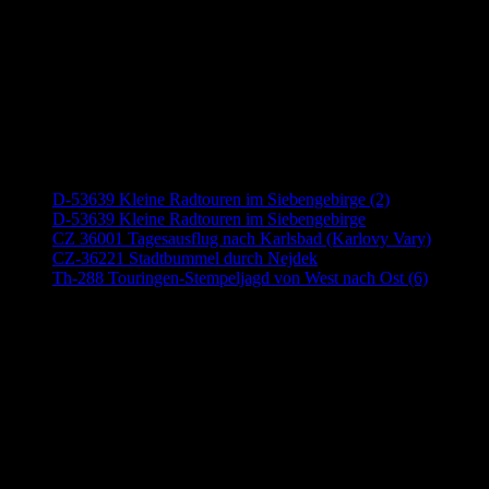
Neueste Beiträge
D-53639 Kleine Radtouren im Siebengebirge (2)
D-53639 Kleine Radtouren im Siebengebirge
CZ 36001 Tagesausflug nach Karlsbad (Karlovy Vary)
CZ-36221 Stadtbummel durch Nejdek
Th-288 Touringen-Stempeljagd von West nach Ost (6)
Anzeige (Amazon)