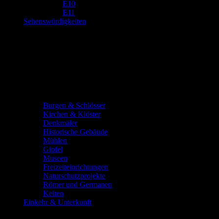
E10
E11
Sehenswürdigkeiten
Burgen & Schlösser
Kirchen & Klöster
Denkmäler
Historische Gebäude
Mühlen
Gipfel
Museen
Freizeiteinrichtungen
Naturschutzprojekte
Römer und Germanen
Kelten
Einkehr & Unterkunft