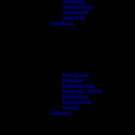
Taunuskreis
Vogelsbergkreis
Wetteraukreis
Westerwald
Nordhessen
Habichtswald
Hinterland
Kaufunger Wald
Kellerwald / Edersee
Knüllgebirge
Reinhardswald
Werratal
Südhessen