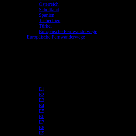
Österreich
Schottland
Spanien
Tschechien
Türkei
Europäische Fernwanderwege
Europäische Fernwanderwege
E1
E2
E3
E4
E5
E6
E7
E8
E9