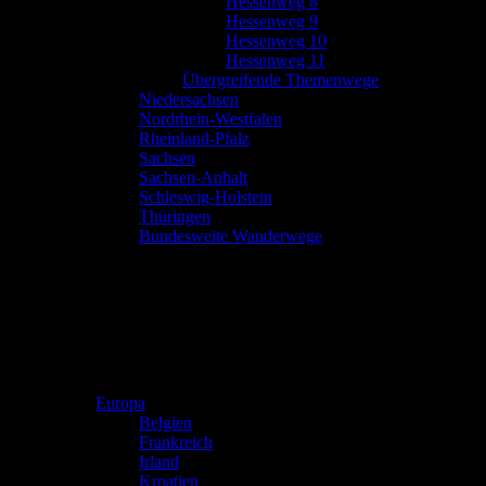
Hessenweg 8
Hessenweg 9
Hessenweg 10
Hessenweg 11
Übergreifende Themenwege
Niedersachsen
Nordrhein-Westfalen
Rheinland-Pfalz
Sachsen
Sachsen-Anhalt
Schleswig-Holstein
Thüringen
Bundesweite Wanderwege
Europa
Belgien
Frankreich
Irland
Kroatien