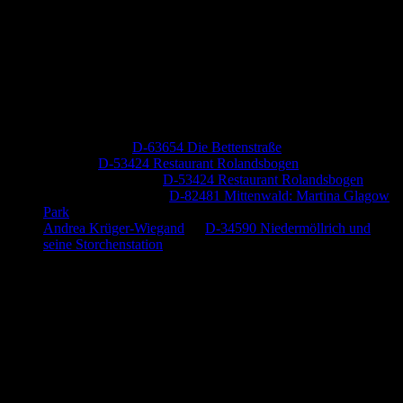
Neueste Kommentare
Jutta Pallutz
zu
D-63654 Die Bettenstraße
Heide
zu
D-53424 Restaurant Rolandsbogen
Baumung, Ulrich
zu
D-53424 Restaurant Rolandsbogen
Körner Peter Josef
zu
D-82481 Mittenwald: Martina Glagow
Park
Andrea Krüger-Wiegand
zu
D-34590 Niedermöllrich und
seine Storchenstation
Anzeige (Amazon)