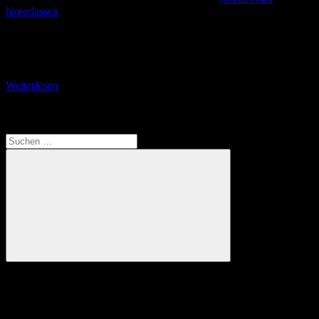
hinterlassen
NK 07 – Der Hoderngossnweg Es war die erste Wanderung, die
unsere neunköpfige Gruppe im Rahmen eines Wanderurlaubs im
Bayerischen Wald vom 22. bis
Weiterlesen
Translate
Suchen
nach:
Suchen
Anzeige