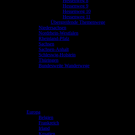
Hessenweg 8
Hessenweg 9
Hessenweg 10
Hessenweg 11
Übergreifende Themenwege
Niedersachsen
Nordrhein-Westfalen
Rheinland-Pfalz
Sachsen
Sachsen-Anhalt
Schleswig-Holstein
Thüringen
Bundesweite Wanderwege
Europa
Belgien
Frankreich
Irland
Kroatien