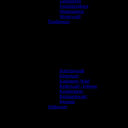
Taunuskreis
Vogelsbergkreis
Wetteraukreis
Westerwald
Nordhessen
Habichtswald
Hinterland
Kaufunger Wald
Kellerwald / Edersee
Knüllgebirge
Reinhardswald
Werratal
Südhessen