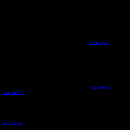
Thüringen
Kommentar
hinterlassen
Unterwegs in Thüringen – Herbst 2023 Die ersten Schritte auf dem
Rennsteig Noch einmal auf Wanderschaft gehen, bevor die Wälder
ihre prächtigen Farben verlieren. Das
Weiterlesen