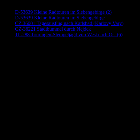
D-53639 Kleine Radtouren im Siebengebirge (2)
D-53639 Kleine Radtouren im Siebengebirge
CZ 36001 Tagesausflug nach Karlsbad (Karlovy Vary)
CZ-36221 Stadtbummel durch Nejdek
Th-288 Touringen-Stempeljagd von West nach Ost (6)
Anzeige (Amazon)