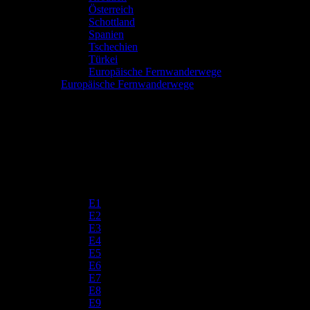
Österreich
Schottland
Spanien
Tschechien
Türkei
Europäische Fernwanderwege
Europäische Fernwanderwege
E1
E2
E3
E4
E5
E6
E7
E8
E9