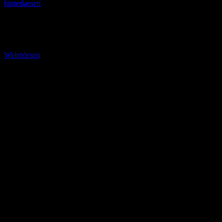
hinterlassen
Nr. 277: Hörschel – Startpunkt zum Rennsteig 51 Kilometer mit
dem E-Bike und 12 Kilometer Wandern standen bei meinem
jüngsten „Touringen-Ausflug“ am Donnerstag, 23. Juni
Weiterlesen