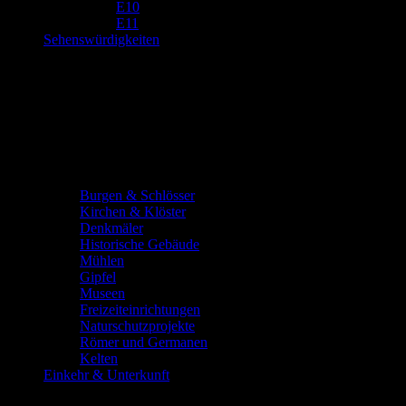
E10
E11
Sehenswürdigkeiten
Burgen & Schlösser
Kirchen & Klöster
Denkmäler
Historische Gebäude
Mühlen
Gipfel
Museen
Freizeiteinrichtungen
Naturschutzprojekte
Römer und Germanen
Kelten
Einkehr & Unterkunft