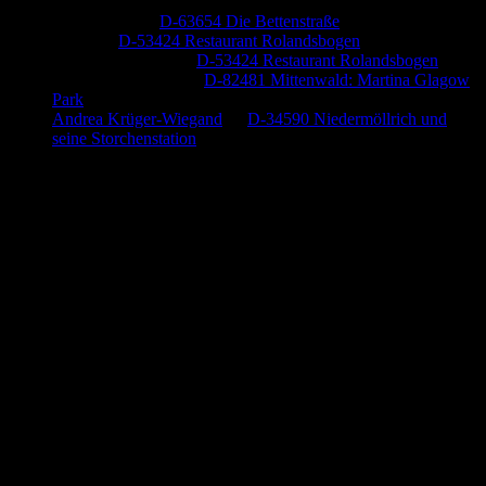
Jutta Pallutz
zu
D-63654 Die Bettenstraße
Heide
zu
D-53424 Restaurant Rolandsbogen
Baumung, Ulrich
zu
D-53424 Restaurant Rolandsbogen
Körner Peter Josef
zu
D-82481 Mittenwald: Martina Glagow
Park
Andrea Krüger-Wiegand
zu
D-34590 Niedermöllrich und
seine Storchenstation
Anzeige (Amazon)