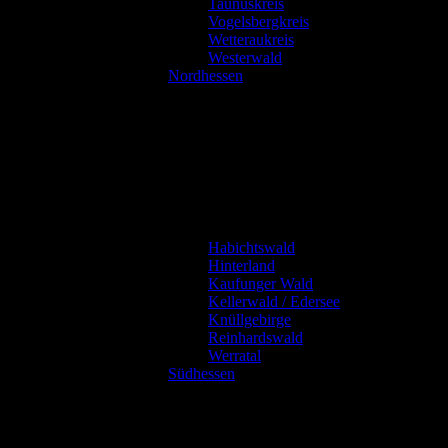
Taunuskreis
Vogelsbergkreis
Wetteraukreis
Westerwald
Nordhessen
Habichtswald
Hinterland
Kaufunger Wald
Kellerwald / Edersee
Knüllgebirge
Reinhardswald
Werratal
Südhessen