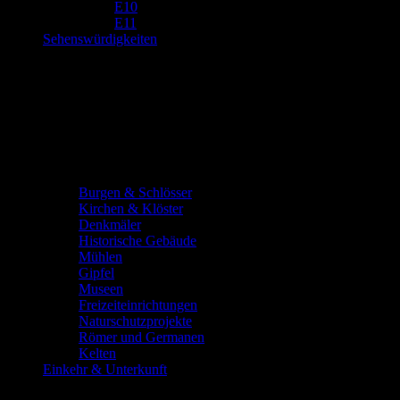
E10
E11
Sehenswürdigkeiten
Burgen & Schlösser
Kirchen & Klöster
Denkmäler
Historische Gebäude
Mühlen
Gipfel
Museen
Freizeiteinrichtungen
Naturschutzprojekte
Römer und Germanen
Kelten
Einkehr & Unterkunft