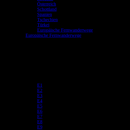
Österreich
Schottland
Spanien
Tschechien
Türkei
Europäische Fernwanderwege
Europäische Fernwanderwege
E1
E2
E3
E4
E5
E6
E7
E8
E9