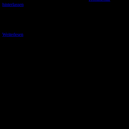
hinterlassen
Über Studentenrutsche und Kupferplatte zum Endpunkt (2,6 km)
Zwei Etappenziele stehen noch auf unserem Streckenplan vor dem
Ziel. Die Studentenrutsche (300 m) und die Kupferplatte
Weiterlesen