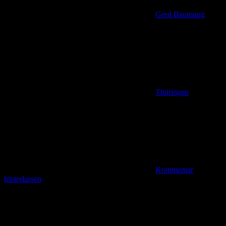
Gerd Baumung
Thüringen
Kommentar
hinterlassen
Vom Fürstenbrunnen zur Diebeskrippe (3,4 km) Unser nächstes
Zwischenziel war nun die Diebeskrippe. Auf diesem Abschnitt
wandern wir nicht nur auf der Saale-Horizontale, sondern auch