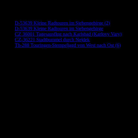
Neueste Beiträge
D-53639 Kleine Radtouren im Siebengebirge (2)
D-53639 Kleine Radtouren im Siebengebirge
CZ 36001 Tagesausflug nach Karlsbad (Karlovy Vary)
CZ-36221 Stadtbummel durch Nejdek
Th-288 Touringen-Stempeljagd von West nach Ost (6)
Anzeige (Amazon)