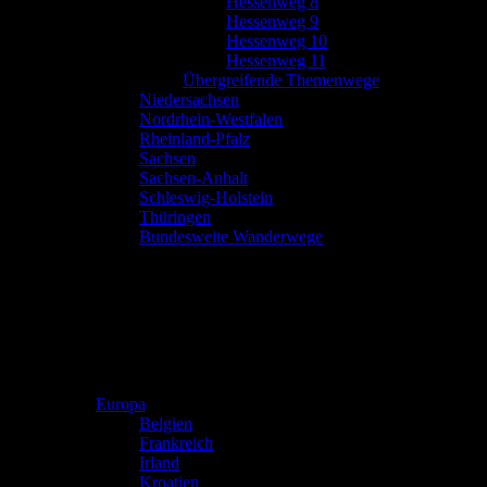
Hessenweg 8
Hessenweg 9
Hessenweg 10
Hessenweg 11
Übergreifende Themenwege
Niedersachsen
Nordrhein-Westfalen
Rheinland-Pfalz
Sachsen
Sachsen-Anhalt
Schleswig-Holstein
Thüringen
Bundesweite Wanderwege
Europa
Belgien
Frankreich
Irland
Kroatien