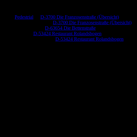
Neueste Kommentare
Pedestrial
zu
D-3700 Die Franzosenstraße (Übersicht)
Dr. Peter Nabitz
zu
D-3700 Die Franzosenstraße (Übersicht)
Jutta Pallutz
zu
D-63654 Die Bettenstraße
Heide
zu
D-53424 Restaurant Rolandsbogen
Baumung, Ulrich
zu
D-53424 Restaurant Rolandsbogen
Anzeige (Amazon)