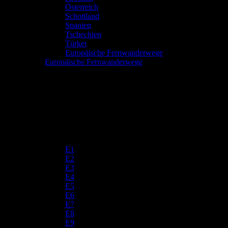
Österreich
Schottland
Spanien
Tschechien
Türkei
Europäische Fernwanderwege
Europäische Fernwanderwege
E1
E2
E3
E4
E5
E6
E7
E8
E9