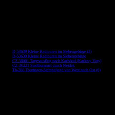
Neueste Beiträge
D-53639 Kleine Radtouren im Siebengebirge (2)
D-53639 Kleine Radtouren im Siebengebirge
CZ 36001 Tagesausflug nach Karlsbad (Karlovy Vary)
CZ-36221 Stadtbummel durch Nejdek
Th-288 Touringen-Stempeljagd von West nach Ost (6)
Anzeige (Amazon)