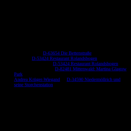
Neueste Kommentare
Jutta Pallutz
zu
D-63654 Die Bettenstraße
Heide
zu
D-53424 Restaurant Rolandsbogen
Baumung, Ulrich
zu
D-53424 Restaurant Rolandsbogen
Körner Peter Josef
zu
D-82481 Mittenwald: Martina Glagow
Park
Andrea Krüger-Wiegand
zu
D-34590 Niedermöllrich und
seine Storchenstation
Anzeige (Amazon)