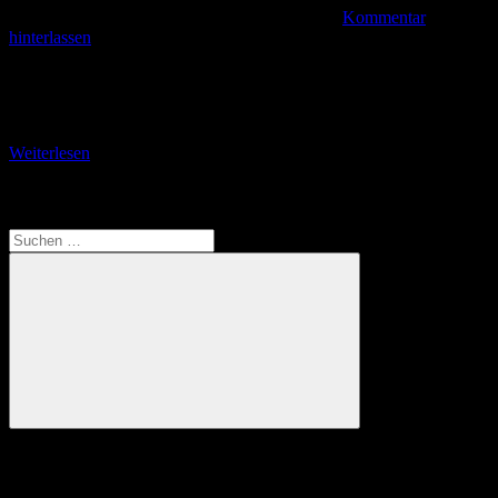
Kommentar
hinterlassen
Tolle Idee halbherzig umgesetzt Die Seite 170 im Tourenheft des
Projektes „Thüringen natürlich entdecken“ lädt besonders Familien
mit Kindern zu einer „Kids-Tour“ über 5,2 Kilometer
Weiterlesen
Translate
Suchen
nach:
Suchen
Anzeige