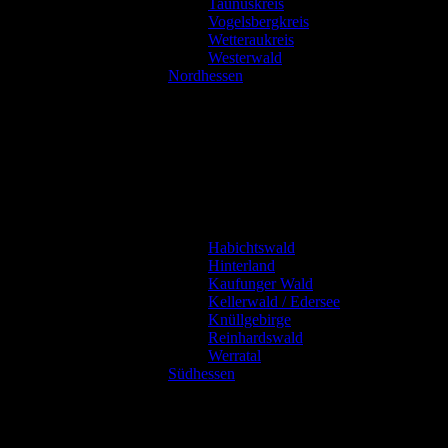
Taunuskreis
Vogelsbergkreis
Wetteraukreis
Westerwald
Nordhessen
Habichtswald
Hinterland
Kaufunger Wald
Kellerwald / Edersee
Knüllgebirge
Reinhardswald
Werratal
Südhessen