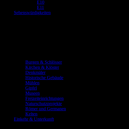
E10
E11
Sehenswürdigkeiten
Burgen & Schlösser
Kirchen & Klöster
Denkmäler
Historische Gebäude
Mühlen
Gipfel
Museen
Freizeiteinrichtungen
Naturschutzprojekte
Römer und Germanen
Kelten
Einkehr & Unterkunft