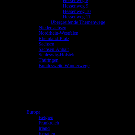
Hessenweg 8
Hessenweg 9
Hessenweg 10
Hessenweg 11
Übergreifende Themenwege
Niedersachsen
Nordrhein-Westfalen
Rheinland-Pfalz
Sachsen
Sachsen-Anhalt
Schleswig-Holstein
Thüringen
Bundesweite Wanderwege
Europa
Belgien
Frankreich
Irland
Kroatien