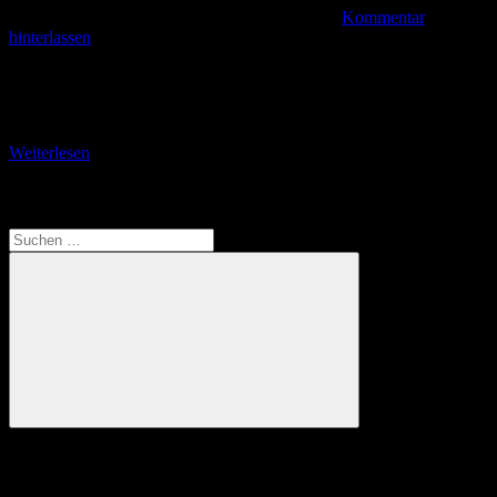
Kommentar
hinterlassen
Teil 2: Baukunst in der Breiten Straße Fachwerk ist für uns
Oberhessen wohl kein Fremdwort. Die niedersächsische
Fachwerkhäuser wirken auf mich im Gesamtbild dunkler, weil
Weiterlesen
Translate
Suchen
nach:
Suchen
Anzeige