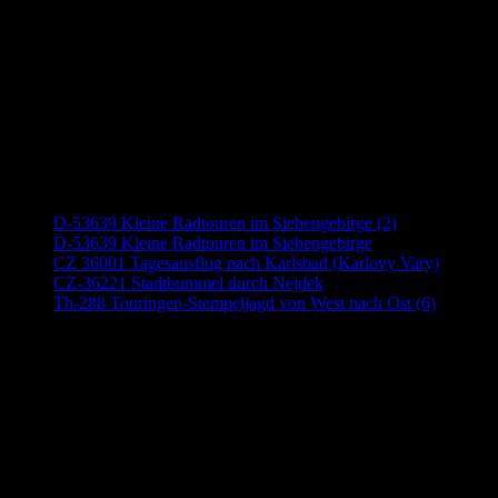
Neueste Beiträge
D-53639 Kleine Radtouren im Siebengebirge (2)
D-53639 Kleine Radtouren im Siebengebirge
CZ 36001 Tagesausflug nach Karlsbad (Karlovy Vary)
CZ-36221 Stadtbummel durch Nejdek
Th-288 Touringen-Stempeljagd von West nach Ost (6)
Anzeige (Amazon)