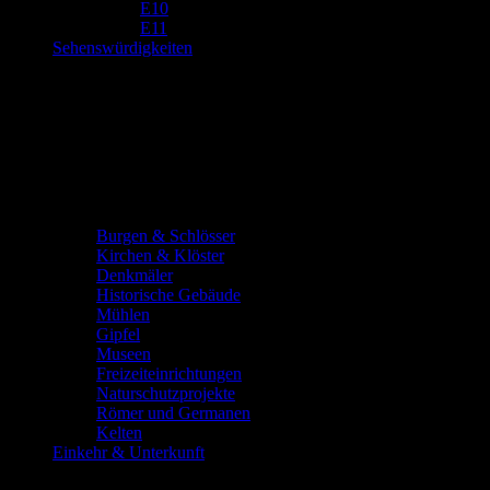
E10
E11
Sehenswürdigkeiten
Burgen & Schlösser
Kirchen & Klöster
Denkmäler
Historische Gebäude
Mühlen
Gipfel
Museen
Freizeiteinrichtungen
Naturschutzprojekte
Römer und Germanen
Kelten
Einkehr & Unterkunft