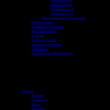
Hessenweg 8
Hessenweg 9
Hessenweg 10
Hessenweg 11
Übergreifende Themenwege
Niedersachsen
Nordrhein-Westfalen
Rheinland-Pfalz
Sachsen
Sachsen-Anhalt
Schleswig-Holstein
Thüringen
Bundesweite Wanderwege
Europa
Belgien
Frankreich
Irland
Kroatien