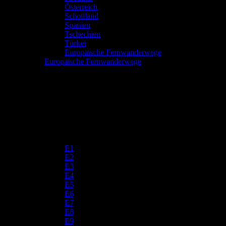
Österreich
Schottland
Spanien
Tschechien
Türkei
Europäische Fernwanderwege
Europäische Fernwanderwege
E1
E2
E3
E4
E5
E6
E7
E8
E9