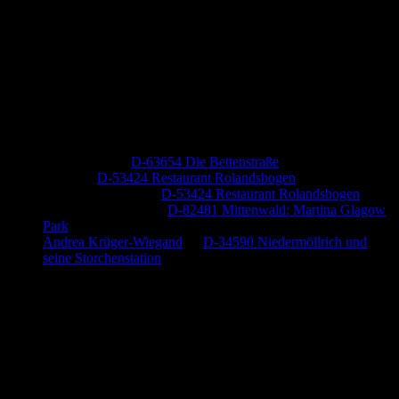
Neueste Kommentare
Jutta Pallutz
zu
D-63654 Die Bettenstraße
Heide
zu
D-53424 Restaurant Rolandsbogen
Baumung, Ulrich
zu
D-53424 Restaurant Rolandsbogen
Körner Peter Josef
zu
D-82481 Mittenwald: Martina Glagow
Park
Andrea Krüger-Wiegand
zu
D-34590 Niedermöllrich und
seine Storchenstation
Anzeige (Amazon)