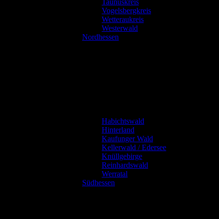
Taunuskreis
Vogelsbergkreis
Wetteraukreis
Westerwald
Nordhessen
Habichtswald
Hinterland
Kaufunger Wald
Kellerwald / Edersee
Knüllgebirge
Reinhardswald
Werratal
Südhessen