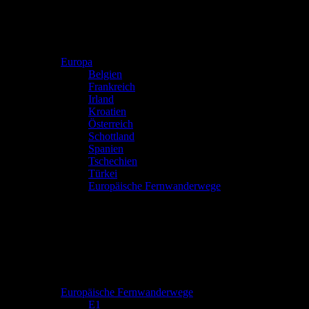
Europa
Belgien
Frankreich
Irland
Kroatien
Österreich
Schottland
Spanien
Tschechien
Türkei
Europäische Fernwanderwege
Europäische Fernwanderwege
E1