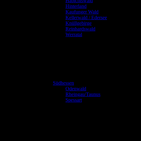
Habichtswald
Hinterland
Kaufunger Wald
Kellerwald / Edersee
Knüllgebirge
Reinhardswald
Werratal
Südhessen
Odenwald
Rheingau/Taunus
Spessart