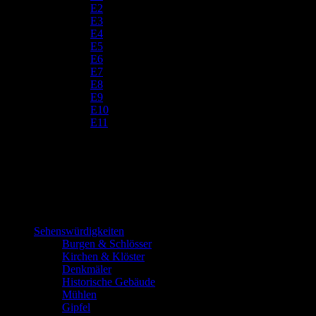
E2
E3
E4
E5
E6
E7
E8
E9
E10
E11
Sehenswürdigkeiten
Burgen & Schlösser
Kirchen & Klöster
Denkmäler
Historische Gebäude
Mühlen
Gipfel