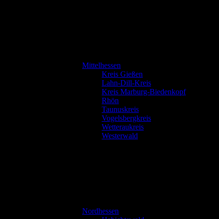
Mittelhessen
Kreis Gießen
Lahn-Dill-Kreis
Kreis Marburg-Biedenkopf
Rhön
Taunuskreis
Vogelsbergkreis
Wetteraukreis
Westerwald
Nordhessen