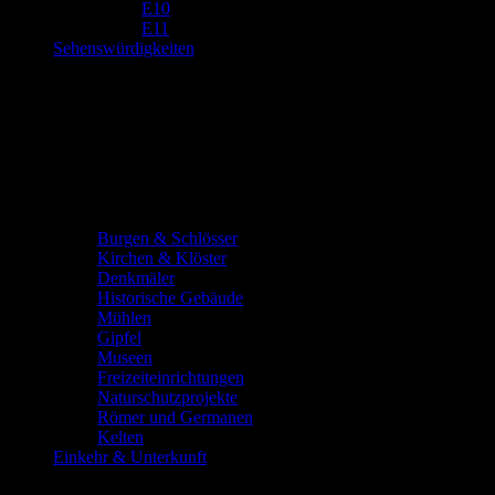
E10
E11
Sehenswürdigkeiten
Burgen & Schlösser
Kirchen & Klöster
Denkmäler
Historische Gebäude
Mühlen
Gipfel
Museen
Freizeiteinrichtungen
Naturschutzprojekte
Römer und Germanen
Kelten
Einkehr & Unterkunft