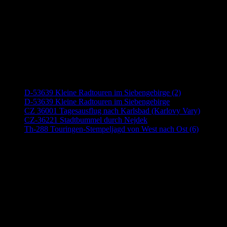
Neueste Beiträge
D-53639 Kleine Radtouren im Siebengebirge (2)
D-53639 Kleine Radtouren im Siebengebirge
CZ 36001 Tagesausflug nach Karlsbad (Karlovy Vary)
CZ-36221 Stadtbummel durch Nejdek
Th-288 Touringen-Stempeljagd von West nach Ost (6)
Anzeige (Amazon)