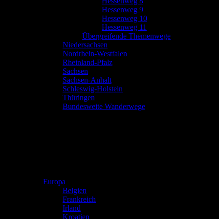
Hessenweg 8
Hessenweg 9
Hessenweg 10
Hessenweg 11
Übergreifende Themenwege
Niedersachsen
Nordrhein-Westfalen
Rheinland-Pfalz
Sachsen
Sachsen-Anhalt
Schleswig-Holstein
Thüringen
Bundesweite Wanderwege
Europa
Belgien
Frankreich
Irland
Kroatien