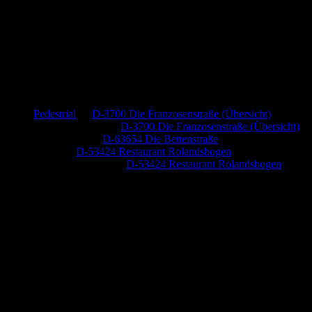
Neueste Kommentare
Pedestrial
zu
D-3700 Die Franzosenstraße (Übersicht)
Dr. Peter Nabitz
zu
D-3700 Die Franzosenstraße (Übersicht)
Jutta Pallutz
zu
D-63654 Die Bettenstraße
Heide
zu
D-53424 Restaurant Rolandsbogen
Baumung, Ulrich
zu
D-53424 Restaurant Rolandsbogen
Anzeige (Amazon)