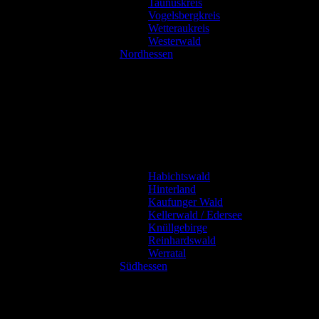
Taunuskreis
Vogelsbergkreis
Wetteraukreis
Westerwald
Nordhessen
Habichtswald
Hinterland
Kaufunger Wald
Kellerwald / Edersee
Knüllgebirge
Reinhardswald
Werratal
Südhessen