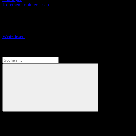
Kommentar hinterlassen
Auf Irrwegen am Spitzigen Stein Nach der gelungenen Vormittags-
Wanderung am 3. Mai 2024 auf der Ruhlaer Glöcknerrunde im
Süden der thüringischen Bergstadt wollte ich am
Weiterlesen
Translate
Suchen
nach:
Suchen
Anzeige