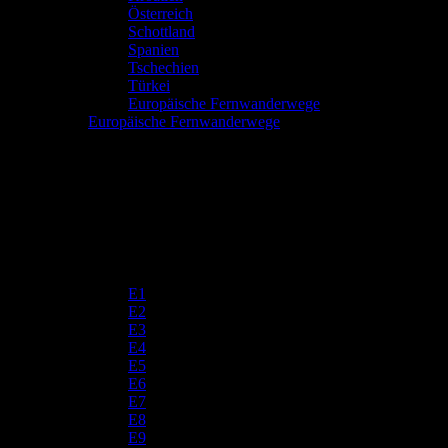
Österreich
Schottland
Spanien
Tschechien
Türkei
Europäische Fernwanderwege
Europäische Fernwanderwege
E1
E2
E3
E4
E5
E6
E7
E8
E9