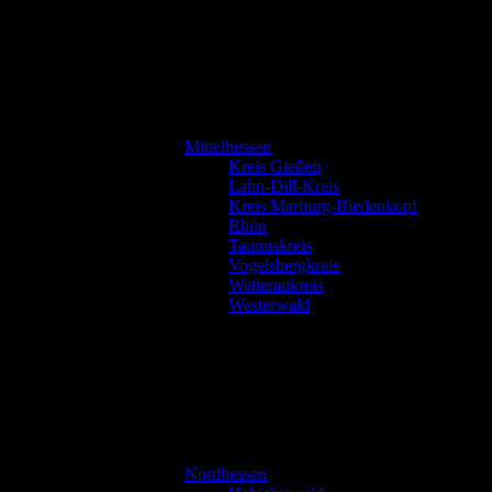
Mittelhessen
Kreis Gießen
Lahn-Dill-Kreis
Kreis Marburg-Biedenkopf
Rhön
Taunuskreis
Vogelsbergkreis
Wetteraukreis
Westerwald
Nordhessen