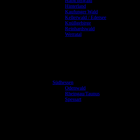
Habichtswald
Hinterland
Kaufunger Wald
Kellerwald / Edersee
Knüllgebirge
Reinhardswald
Werratal
Südhessen
Odenwald
Rheingau/Taunus
Spessart