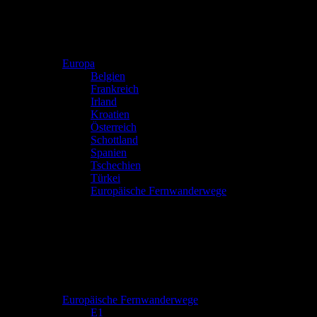
Europa
Belgien
Frankreich
Irland
Kroatien
Österreich
Schottland
Spanien
Tschechien
Türkei
Europäische Fernwanderwege
Europäische Fernwanderwege
E1