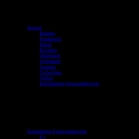
Europa
Belgien
Frankreich
Irland
Kroatien
Österreich
Schottland
Spanien
Tschechien
Türkei
Europäische Fernwanderwege
Europäische Fernwanderwege
E1