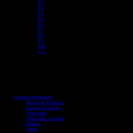
E2
E3
E4
E5
E6
E7
E8
E9
E10
E11
Sehenswürdigkeiten
Burgen & Schlösser
Kirchen & Klöster
Denkmäler
Historische Gebäude
Mühlen
Gipfel