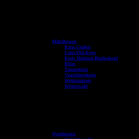
Mittelhessen
Kreis Gießen
Lahn-Dill-Kreis
Kreis Marburg-Biedenkopf
Rhön
Taunuskreis
Vogelsbergkreis
Wetteraukreis
Westerwald
Nordhessen