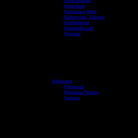
Habichtswald
Hinterland
Kaufunger Wald
Kellerwald / Edersee
Knüllgebirge
Reinhardswald
Werratal
Südhessen
Odenwald
Rheingau/Taunus
Spessart