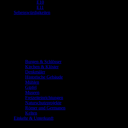
E10
E11
Sehenswürdigkeiten
Burgen & Schlösser
Kirchen & Klöster
Denkmäler
Historische Gebäude
Mühlen
Gipfel
Museen
Freizeiteinrichtungen
Naturschutzprojekte
Römer und Germanen
Kelten
Einkehr & Unterkunft