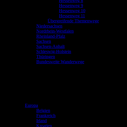
Hessenweg 8
Hessenweg 9
Hessenweg 10
Hessenweg 11
Übergreifende Themenwege
Niedersachsen
Nordrhein-Westfalen
Rheinland-Pfalz
Sachsen
Sachsen-Anhalt
Schleswig-Holstein
Thüringen
Bundesweite Wanderwege
Europa
Belgien
Frankreich
Irland
Kroatien