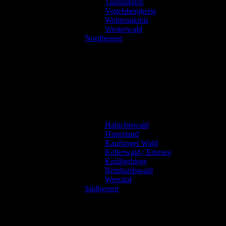
Taunuskreis
Vogelsbergkreis
Wetteraukreis
Westerwald
Nordhessen
Habichtswald
Hinterland
Kaufunger Wald
Kellerwald / Edersee
Knüllgebirge
Reinhardswald
Werratal
Südhessen