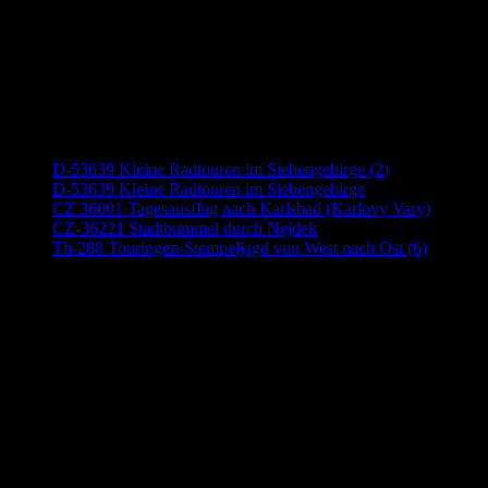
Neueste Beiträge
D-53639 Kleine Radtouren im Siebengebirge (2)
D-53639 Kleine Radtouren im Siebengebirge
CZ 36001 Tagesausflug nach Karlsbad (Karlovy Vary)
CZ-36221 Stadtbummel durch Nejdek
Th-288 Touringen-Stempeljagd von West nach Ost (6)
Anzeige (Amazon)