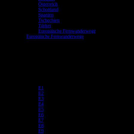
Österreich
Schottland
Spanien
Tschechien
Türkei
Europäische Fernwanderwege
Europäische Fernwanderwege
E1
E2
E3
E4
E5
E6
E7
E8
E9