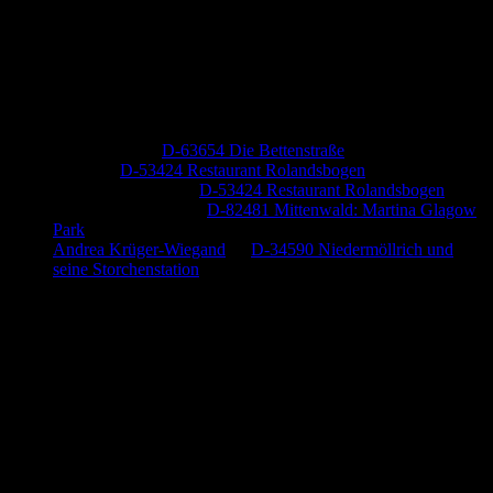
Neueste Kommentare
Jutta Pallutz
zu
D-63654 Die Bettenstraße
Heide
zu
D-53424 Restaurant Rolandsbogen
Baumung, Ulrich
zu
D-53424 Restaurant Rolandsbogen
Körner Peter Josef
zu
D-82481 Mittenwald: Martina Glagow
Park
Andrea Krüger-Wiegand
zu
D-34590 Niedermöllrich und
seine Storchenstation
Anzeige (Amazon)