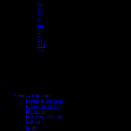
E2
E3
E4
E5
E6
E7
E8
E9
E10
E11
Sehenswürdigkeiten
Burgen & Schlösser
Kirchen & Klöster
Denkmäler
Historische Gebäude
Mühlen
Gipfel