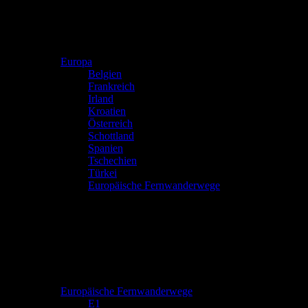
Europa
Belgien
Frankreich
Irland
Kroatien
Österreich
Schottland
Spanien
Tschechien
Türkei
Europäische Fernwanderwege
Europäische Fernwanderwege
E1