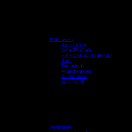
Mittelhessen
Kreis Gießen
Lahn-Dill-Kreis
Kreis Marburg-Biedenkopf
Rhön
Taunuskreis
Vogelsbergkreis
Wetteraukreis
Westerwald
Nordhessen