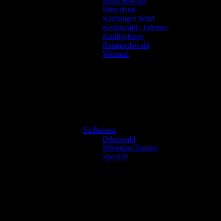
Habichtswald
Hinterland
Kaufunger Wald
Kellerwald / Edersee
Knüllgebirge
Reinhardswald
Werratal
Südhessen
Odenwald
Rheingau/Taunus
Spessart