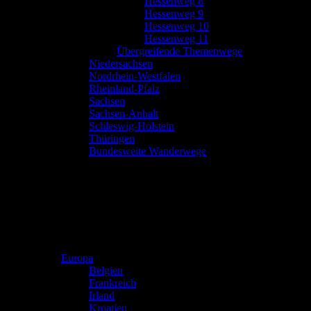
Hessenweg 8
Hessenweg 9
Hessenweg 10
Hessenweg 11
Übergreifende Themenwege
Niedersachsen
Nordrhein-Westfalen
Rheinland-Pfalz
Sachsen
Sachsen-Anhalt
Schleswig-Holstein
Thüringen
Bundesweite Wanderwege
Europa
Belgien
Frankreich
Irland
Kroatien