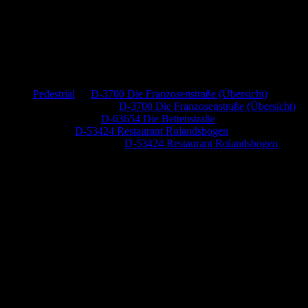
Neueste Kommentare
Pedestrial
zu
D-3700 Die Franzosenstraße (Übersicht)
Dr. Peter Nabitz
zu
D-3700 Die Franzosenstraße (Übersicht)
Jutta Pallutz
zu
D-63654 Die Bettenstraße
Heide
zu
D-53424 Restaurant Rolandsbogen
Baumung, Ulrich
zu
D-53424 Restaurant Rolandsbogen
Anzeige (Amazon)