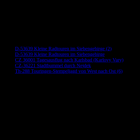
Neueste Beiträge
D-53639 Kleine Radtouren im Siebengebirge (2)
D-53639 Kleine Radtouren im Siebengebirge
CZ 36001 Tagesausflug nach Karlsbad (Karlovy Vary)
CZ-36221 Stadtbummel durch Nejdek
Th-288 Touringen-Stempeljagd von West nach Ost (6)
Anzeige (Amazon)