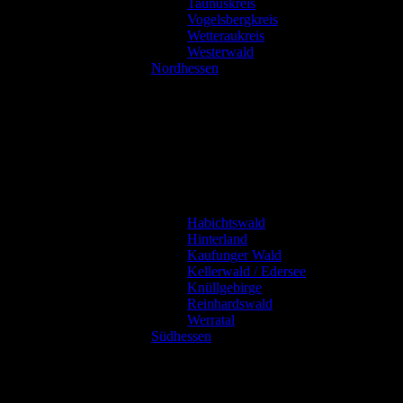
Taunuskreis
Vogelsbergkreis
Wetteraukreis
Westerwald
Nordhessen
Habichtswald
Hinterland
Kaufunger Wald
Kellerwald / Edersee
Knüllgebirge
Reinhardswald
Werratal
Südhessen