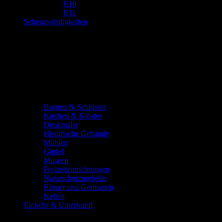
E10
E11
Sehenswürdigkeiten
Burgen & Schlösser
Kirchen & Klöster
Denkmäler
Historische Gebäude
Mühlen
Gipfel
Museen
Freizeiteinrichtungen
Naturschutzprojekte
Römer und Germanen
Kelten
Einkehr & Unterkunft