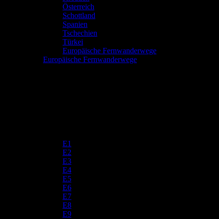
Österreich
Schottland
Spanien
Tschechien
Türkei
Europäische Fernwanderwege
Europäische Fernwanderwege
E1
E2
E3
E4
E5
E6
E7
E8
E9