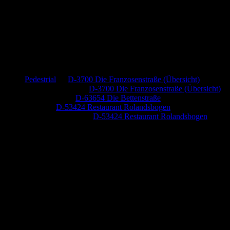
Neueste Kommentare
Pedestrial
zu
D-3700 Die Franzosenstraße (Übersicht)
Dr. Peter Nabitz
zu
D-3700 Die Franzosenstraße (Übersicht)
Jutta Pallutz
zu
D-63654 Die Bettenstraße
Heide
zu
D-53424 Restaurant Rolandsbogen
Baumung, Ulrich
zu
D-53424 Restaurant Rolandsbogen
Anzeige (Amazon)