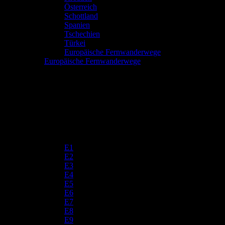
Österreich
Schottland
Spanien
Tschechien
Türkei
Europäische Fernwanderwege
Europäische Fernwanderwege
E1
E2
E3
E4
E5
E6
E7
E8
E9