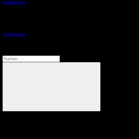
hinterlassen
Der Große Inselsberg (916,5 m ü. NN) Der Große Inselsberg ist laut
wikipedia mit seinen 916,5 Metern Seehöhe nach dem Großen
Beerberg (982,9 m), dem
Weiterlesen
Translate
Suchen
nach:
Suchen
Anzeige