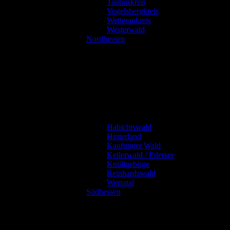
Taunuskreis
Vogelsbergkreis
Wetteraukreis
Westerwald
Nordhessen
Habichtswald
Hinterland
Kaufunger Wald
Kellerwald / Edersee
Knüllgebirge
Reinhardswald
Werratal
Südhessen