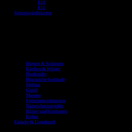
E10
E11
Sehenswürdigkeiten
Burgen & Schlösser
Kirchen & Klöster
Denkmäler
Historische Gebäude
Mühlen
Gipfel
Museen
Freizeiteinrichtungen
Naturschutzprojekte
Römer und Germanen
Kelten
Einkehr & Unterkunft