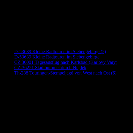
Neueste Beiträge
D-53639 Kleine Radtouren im Siebengebirge (2)
D-53639 Kleine Radtouren im Siebengebirge
CZ 36001 Tagesausflug nach Karlsbad (Karlovy Vary)
CZ-36221 Stadtbummel durch Nejdek
Th-288 Touringen-Stempeljagd von West nach Ost (6)
Anzeige (Amazon)