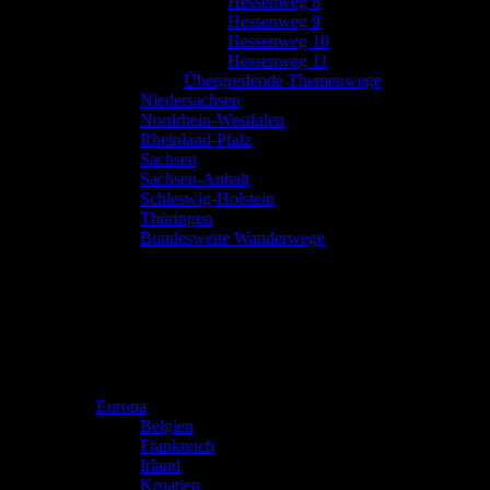
Hessenweg 8
Hessenweg 9
Hessenweg 10
Hessenweg 11
Übergreifende Themenwege
Niedersachsen
Nordrhein-Westfalen
Rheinland-Pfalz
Sachsen
Sachsen-Anhalt
Schleswig-Holstein
Thüringen
Bundesweite Wanderwege
Europa
Belgien
Frankreich
Irland
Kroatien