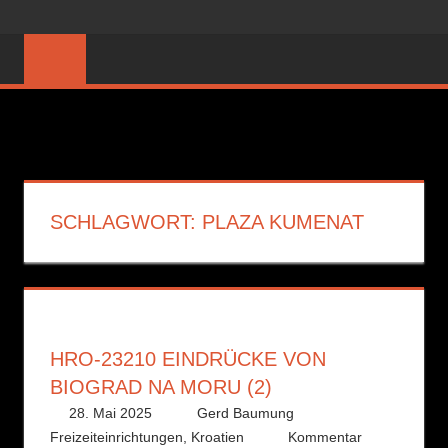
Zum
Das
PEDESTRIAL
Inhalt
Wander-
springen
und
Freizeitmagazin
SCHLAGWORT:
PLAZA KUMENAT
HRO-23210 EINDRÜCKE VON
BIOGRAD NA MORU (2)
28. Mai 2025
Gerd Baumung
Freizeiteinrichtungen
,
Kroatien
Kommentar