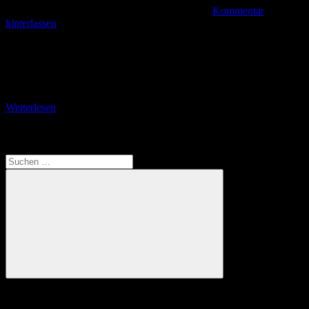
Kommentar
hinterlassen
Über zwei historische Brücken nach Kressbronn Von
Friedrichshafen verläuft mein Rückweg nach Wasserburg zunächst
über die Eckenerstraße. Diese führt auf besten Radwegen an die
Lindauer
Weiterlesen
Translate
Suchen
nach:
Suchen
Anzeige