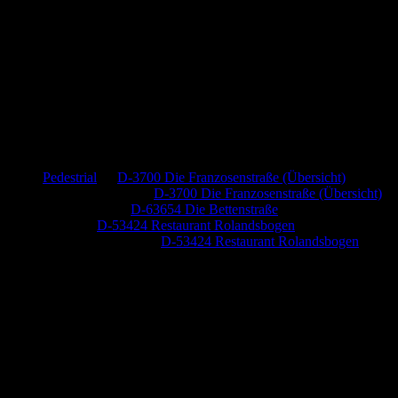
Neueste Kommentare
Pedestrial
zu
D-3700 Die Franzosenstraße (Übersicht)
Dr. Peter Nabitz
zu
D-3700 Die Franzosenstraße (Übersicht)
Jutta Pallutz
zu
D-63654 Die Bettenstraße
Heide
zu
D-53424 Restaurant Rolandsbogen
Baumung, Ulrich
zu
D-53424 Restaurant Rolandsbogen
Anzeige (Amazon)