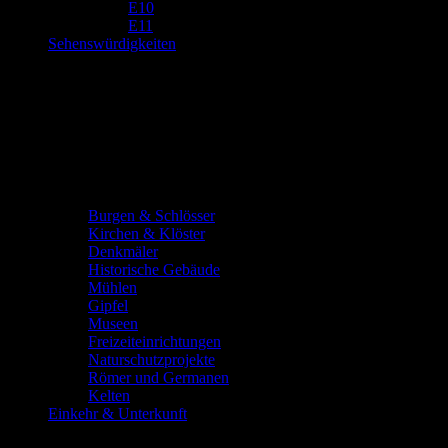
E10
E11
Sehenswürdigkeiten
Burgen & Schlösser
Kirchen & Klöster
Denkmäler
Historische Gebäude
Mühlen
Gipfel
Museen
Freizeiteinrichtungen
Naturschutzprojekte
Römer und Germanen
Kelten
Einkehr & Unterkunft