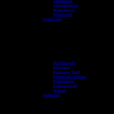
Taunuskreis
Vogelsbergkreis
Wetteraukreis
Westerwald
Nordhessen
Habichtswald
Hinterland
Kaufunger Wald
Kellerwald / Edersee
Knüllgebirge
Reinhardswald
Werratal
Südhessen