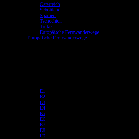
Österreich
Schottland
Spanien
Tschechien
Türkei
Europäische Fernwanderwege
Europäische Fernwanderwege
E1
E2
E3
E4
E5
E6
E7
E8
E9