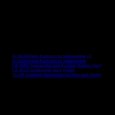
Neueste Beiträge
D-53639 Kleine Radtouren im Siebengebirge (2)
D-53639 Kleine Radtouren im Siebengebirge
CZ 36001 Tagesausflug nach Karlsbad (Karlovy Vary)
CZ-36221 Stadtbummel durch Nejdek
Th-288 Touringen-Stempeljagd von West nach Ost (6)
Anzeige (Amazon)