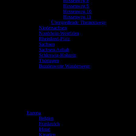
Hessenweg 8
Hessenweg 9
Hessenweg 10
Hessenweg 11
Übergreifende Themenwege
Niedersachsen
Nordrhein-Westfalen
Rheinland-Pfalz
Sachsen
Sachsen-Anhalt
Schleswig-Holstein
Thüringen
Bundesweite Wanderwege
Europa
Belgien
Frankreich
Irland
Kroatien