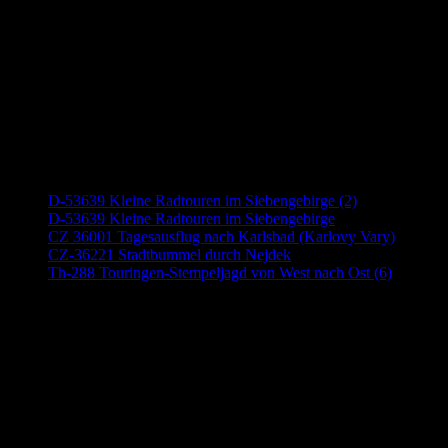
Neueste Beiträge
D-53639 Kleine Radtouren im Siebengebirge (2)
D-53639 Kleine Radtouren im Siebengebirge
CZ 36001 Tagesausflug nach Karlsbad (Karlovy Vary)
CZ-36221 Stadtbummel durch Nejdek
Th-288 Touringen-Stempeljagd von West nach Ost (6)
Anzeige (Amazon)