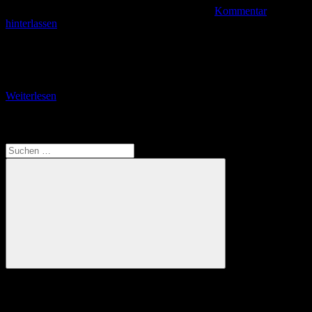
Kommentar
hinterlassen
Von der Obernburg zur Wenigenburg Wenn man die Oberburg
erklommen hat, sollte man die Aussicht in allen Richtungen
ausgiebig genießen. Man blickt unter anderem auf
Weiterlesen
Translate
Suchen
nach:
Suchen
Anzeige