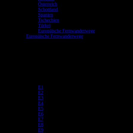
Österreich
Schottland
Spanien
Tschechien
Türkei
Europäische Fernwanderwege
Europäische Fernwanderwege
E1
E2
E3
E4
E5
E6
E7
E8
E9