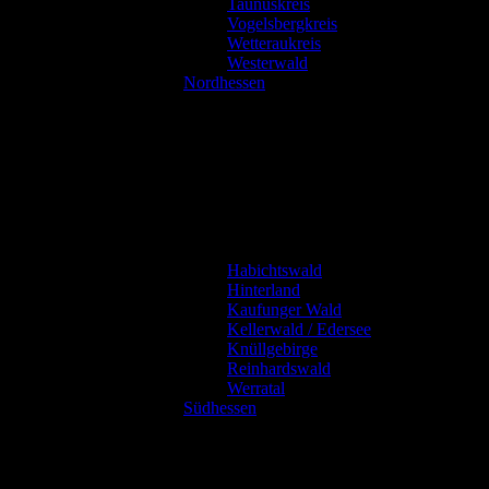
Taunuskreis
Vogelsbergkreis
Wetteraukreis
Westerwald
Nordhessen
Habichtswald
Hinterland
Kaufunger Wald
Kellerwald / Edersee
Knüllgebirge
Reinhardswald
Werratal
Südhessen