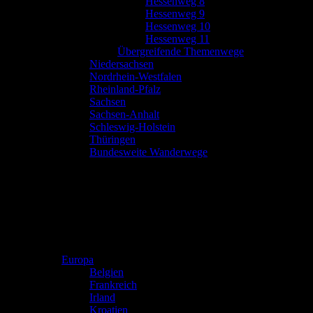
Hessenweg 8
Hessenweg 9
Hessenweg 10
Hessenweg 11
Übergreifende Themenwege
Niedersachsen
Nordrhein-Westfalen
Rheinland-Pfalz
Sachsen
Sachsen-Anhalt
Schleswig-Holstein
Thüringen
Bundesweite Wanderwege
Europa
Belgien
Frankreich
Irland
Kroatien