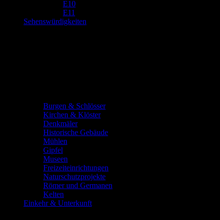
E10
E11
Sehenswürdigkeiten
Burgen & Schlösser
Kirchen & Klöster
Denkmäler
Historische Gebäude
Mühlen
Gipfel
Museen
Freizeiteinrichtungen
Naturschutzprojekte
Römer und Germanen
Kelten
Einkehr & Unterkunft