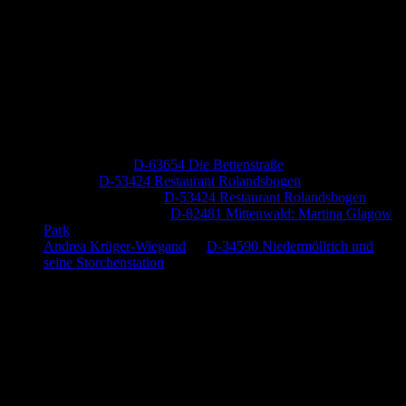
Neueste Kommentare
Jutta Pallutz
zu
D-63654 Die Bettenstraße
Heide
zu
D-53424 Restaurant Rolandsbogen
Baumung, Ulrich
zu
D-53424 Restaurant Rolandsbogen
Körner Peter Josef
zu
D-82481 Mittenwald: Martina Glagow
Park
Andrea Krüger-Wiegand
zu
D-34590 Niedermöllrich und
seine Storchenstation
Anzeige (Amazon)