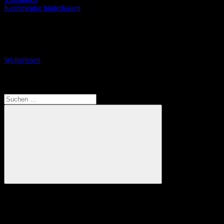
Kommentar hinterlassen
Von Cosewitz zum Napoleonstein Von Cosewitz gelangen wir
schon nach wenigen Schritten in den Naturkundehain. Eine Infotafel
verrät uns, dass dieser auf dem Gelände eines
Weiterlesen
Translate
Suchen
nach:
Suchen
Anzeige