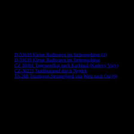
Neueste Beiträge
D-53639 Kleine Radtouren im Siebengebirge (2)
D-53639 Kleine Radtouren im Siebengebirge
CZ 36001 Tagesausflug nach Karlsbad (Karlovy Vary)
CZ-36221 Stadtbummel durch Nejdek
Th-288 Touringen-Stempeljagd von West nach Ost (6)
Anzeige (Amazon)