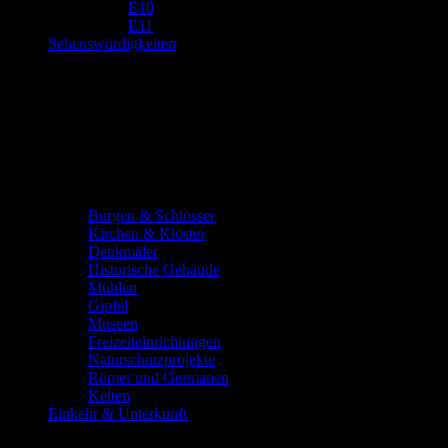
E10
E11
Sehenswürdigkeiten
Burgen & Schlösser
Kirchen & Klöster
Denkmäler
Historische Gebäude
Mühlen
Gipfel
Museen
Freizeiteinrichtungen
Naturschutzprojekte
Römer und Germanen
Kelten
Einkehr & Unterkunft