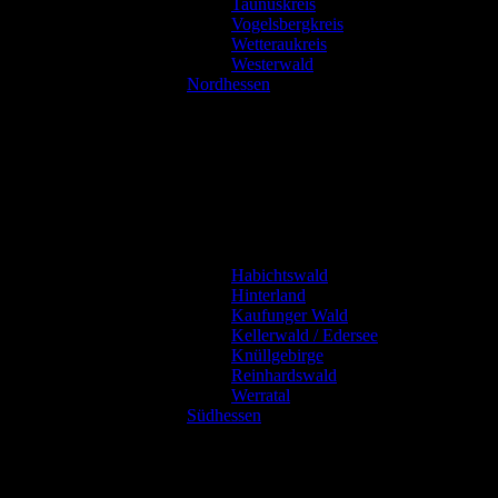
Taunuskreis
Vogelsbergkreis
Wetteraukreis
Westerwald
Nordhessen
Habichtswald
Hinterland
Kaufunger Wald
Kellerwald / Edersee
Knüllgebirge
Reinhardswald
Werratal
Südhessen