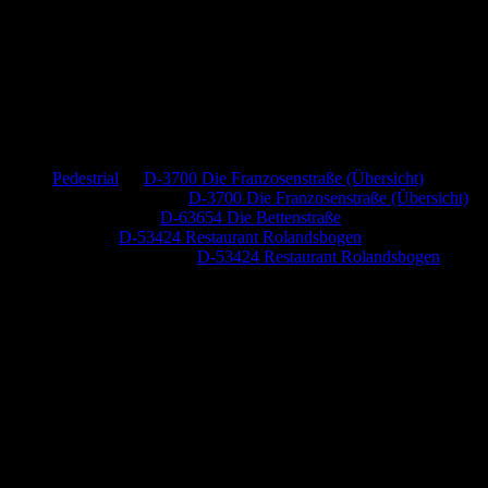
Neueste Kommentare
Pedestrial
zu
D-3700 Die Franzosenstraße (Übersicht)
Dr. Peter Nabitz
zu
D-3700 Die Franzosenstraße (Übersicht)
Jutta Pallutz
zu
D-63654 Die Bettenstraße
Heide
zu
D-53424 Restaurant Rolandsbogen
Baumung, Ulrich
zu
D-53424 Restaurant Rolandsbogen
Anzeige (Amazon)