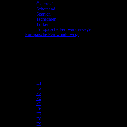
Österreich
Schottland
Spanien
Tschechien
Türkei
Europäische Fernwanderwege
Europäische Fernwanderwege
E1
E2
E3
E4
E5
E6
E7
E8
E9