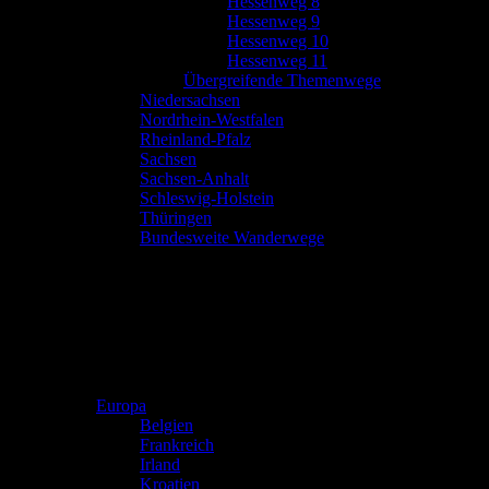
Hessenweg 8
Hessenweg 9
Hessenweg 10
Hessenweg 11
Übergreifende Themenwege
Niedersachsen
Nordrhein-Westfalen
Rheinland-Pfalz
Sachsen
Sachsen-Anhalt
Schleswig-Holstein
Thüringen
Bundesweite Wanderwege
Europa
Belgien
Frankreich
Irland
Kroatien