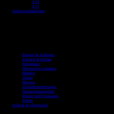
E10
E11
Sehenswürdigkeiten
Burgen & Schlösser
Kirchen & Klöster
Denkmäler
Historische Gebäude
Mühlen
Gipfel
Museen
Freizeiteinrichtungen
Naturschutzprojekte
Römer und Germanen
Kelten
Einkehr & Unterkunft