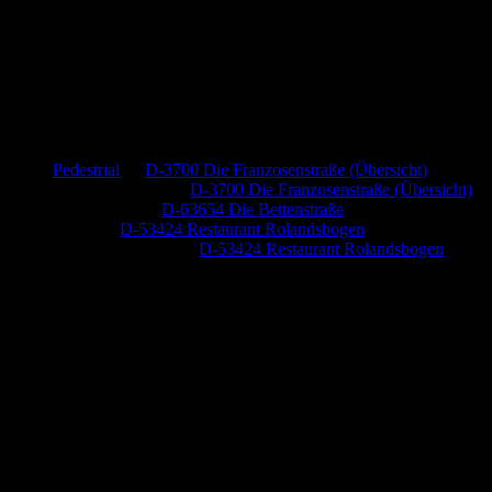
Neueste Kommentare
Pedestrial
zu
D-3700 Die Franzosenstraße (Übersicht)
Dr. Peter Nabitz
zu
D-3700 Die Franzosenstraße (Übersicht)
Jutta Pallutz
zu
D-63654 Die Bettenstraße
Heide
zu
D-53424 Restaurant Rolandsbogen
Baumung, Ulrich
zu
D-53424 Restaurant Rolandsbogen
Anzeige (Amazon)