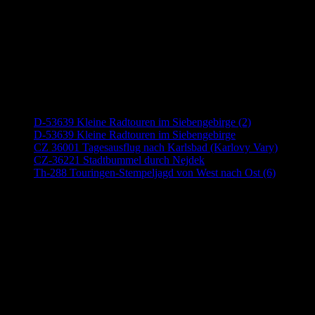
Neueste Beiträge
D-53639 Kleine Radtouren im Siebengebirge (2)
D-53639 Kleine Radtouren im Siebengebirge
CZ 36001 Tagesausflug nach Karlsbad (Karlovy Vary)
CZ-36221 Stadtbummel durch Nejdek
Th-288 Touringen-Stempeljagd von West nach Ost (6)
Anzeige (Amazon)