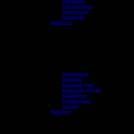
Taunuskreis
Vogelsbergkreis
Wetteraukreis
Westerwald
Nordhessen
Habichtswald
Hinterland
Kaufunger Wald
Kellerwald / Edersee
Knüllgebirge
Reinhardswald
Werratal
Südhessen