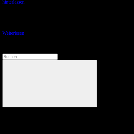
hinterlassen
Vom Alten Rathaus zum Neuen Schloss Von der Hohen Schule
gelange ich in die Griesmühlstraße mit ihren prachtvollen
Giebelhäusern. Besonders fallen mir die Gaststätte Daniel
Weiterlesen
Translate
Suchen
nach:
Suchen
Anzeige