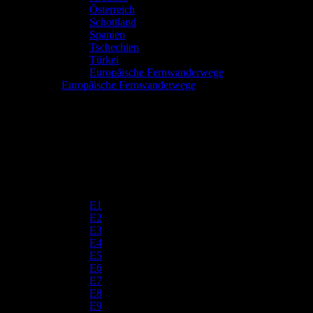
Österreich
Schottland
Spanien
Tschechien
Türkei
Europäische Fernwanderwege
Europäische Fernwanderwege
E1
E2
E3
E4
E5
E6
E7
E8
E9