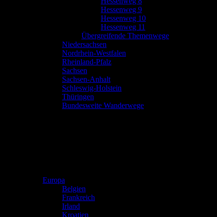
Hessenweg 8
Hessenweg 9
Hessenweg 10
Hessenweg 11
Übergreifende Themenwege
Niedersachsen
Nordrhein-Westfalen
Rheinland-Pfalz
Sachsen
Sachsen-Anhalt
Schleswig-Holstein
Thüringen
Bundesweite Wanderwege
Europa
Belgien
Frankreich
Irland
Kroatien